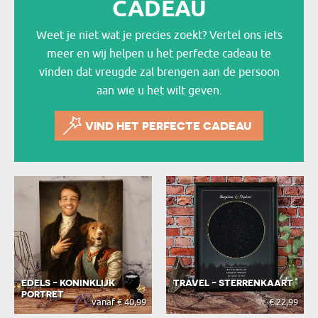
CADEAU
Weet je niet wat je precies zoekt? Vertel ons iets
meer en wij helpen u het perfecte cadeau te
vinden dat vreugde zal brengen aan de persoon
aan wie u het wilt geven.
VIND HET PERFECTE CADEAU
EDELS - KONINKLIJK
TRAVEL - STERRENKAART
PORTRET
vanaf € 40,99
€ 22,99