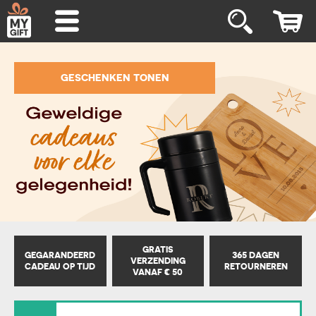
GESCHENKEN TONEN
GRATIS
GEGARANDEERD
365 DAGEN
VERZENDING
CADEAU OP TIJD
RETOURNEREN
VANAF € 50