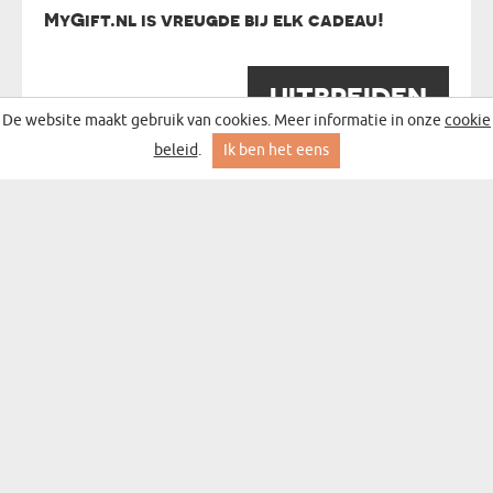
MyGift.nl is vreugde bij elk cadeau!
UITBREIDEN
De website maakt gebruik van cookies. Meer informatie in onze
cookie
beleid
.
Ik ben het eens
SCHRIJF JE IN VOOR ONZE NIEUWSBRIEF MET DE
BESTE ACTIES EN DEALS
aanmelden
CADEAU VOOR...
MOGELIJKHEDEN
KIND
CADEAU VOOR HAAR
VERJAARDAG
CADEAU VOOREEN
CADEAU VOOR EEN
NAAMDAG