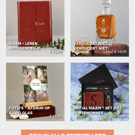
NAAM - LEREN
VEROUDERT NIET -
NOTITIEBOEKJE
VEROUDERT NIET
€ 22,99
vanaf € 54,99
FOTO'S - AFDRUK OP
INITIAL NAAM - SET MET
ACRYLGLAS
PORTEMONNEE
€ 18,99
€ 39,99