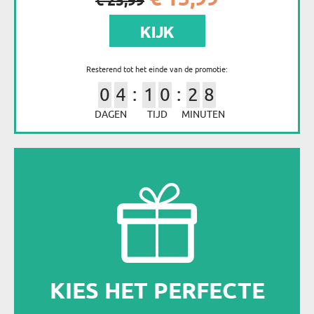
€ 25,99
KIJK
Resterend tot het einde van de promotie:
0
4
1
0
2
8
DAGEN
TIJD
MINUTEN
KIES HET PERFECTE