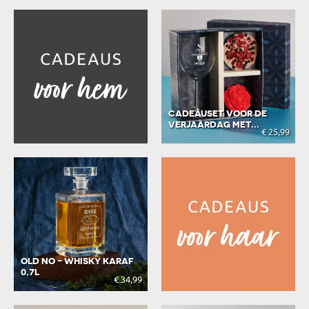
CADEAUSET VOOR DE
VERJAARDAG MET...
€ 25,99
OLD NO - WHISKY KARAF
0,7L
€ 34,99