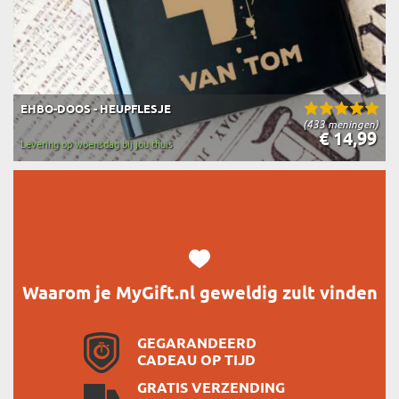
EHBO-DOOS - HEUPFLESJE
(433 meningen)
€ 14,99
Levering op woensdag bij jou thuis
Waarom je MyGift.nl geweldig zult vinden
GEGARANDEERD
CADEAU OP TIJD
GRATIS VERZENDING