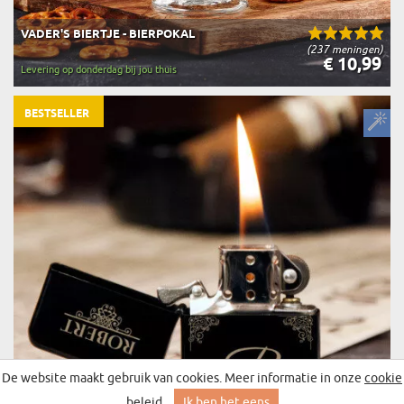
VADER'S BIERTJE - BIERPOKAL
(237 meningen)
€ 10,99
Levering op donderdag bij jou thuis
BESTSELLER
De website maakt gebruik van cookies. Meer informatie in onze
cookie
beleid
.
Ik ben het eens