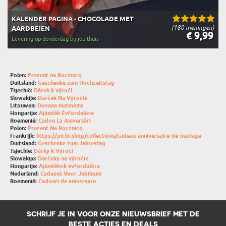
KALENDER PAGINA - CHOCOLADE MET
(180 meningen)
AARDBEIEN
€ 9,99
Levering op donderdag bij jou thuis
Polen:
Prezent na Rocznicę
Duitsland:
Geschenke zum Hochzeitstag
Tsjechië:
Dárek k výročí
Slowakije:
Darček Na Výročie
Litouwen:
Dovana metinėms
Hongarije:
Ajándék Évfordulóra
Roemenië:
Cadou La Aniversări
Polen:
Prezent Na Rocznicę
Frankrijk:
https://piclo.shop/collections/cadeau-anniversaire-de-mariage
Duitsland:
Geschenke zum Jahrestag
Tsjechië:
Dárky k Výročí
Slowakije:
Darčeky na výročie
Hongarije:
Ajándékok évfordulóra
Nederland:
Cadeaus Voor Jubileum
Roemenië:
Cadouri de aniversare
SCHRIJF JE IN VOOR ONZE NIEUWSBRIEF MET DE
BESTE ACTIES EN DEALS