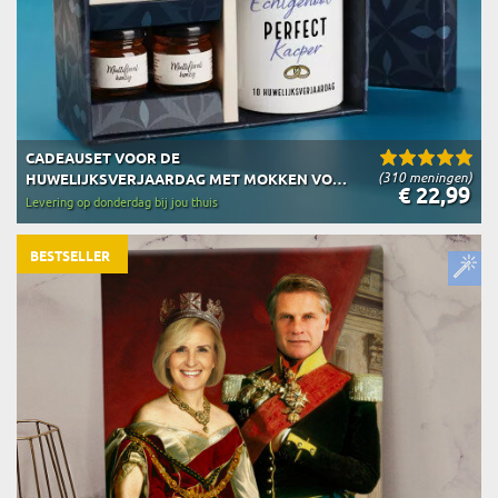
CADEAUSET VOOR DE
(310 meningen)
HUWELIJKSVERJAARDAG MET MOKKEN VOOR
€ 22,99
KOPPELS
Levering op donderdag bij jou thuis
BESTSELLER