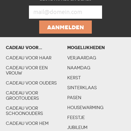
aanmelden
CADEAU VOOR...
MOGELIJKHEDEN
KIND
CADEAU VOOR HAAR
VERJAARDAG
CADEAU VOOREEN
CADEAU VOOR EEN
NAAMDAG
KOPPEL
VROUW
KERST
HOBBY & BEROEP
CADEAU VOOR OUDERS
SINTERKLAAS
CADEAU VOOR
PASEN
GROOTOUDERS
HOUSEWARMING
CADEAU VOOR
SCHOONOUDERS
FEESTJE
CADEAU VOOR HEM
JUBILEUM