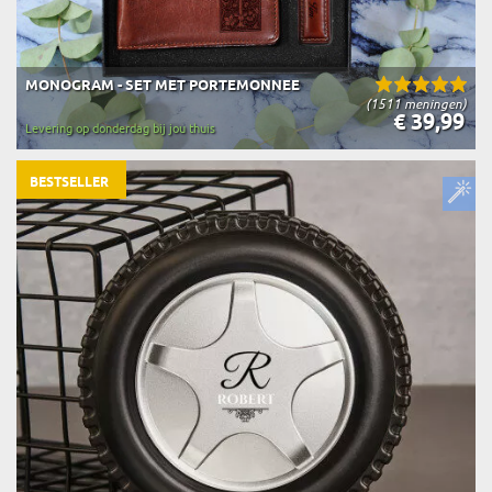
MONOGRAM - SET MET PORTEMONNEE
(1511 meningen)
€ 39,99
Levering op donderdag bij jou thuis
BESTSELLER