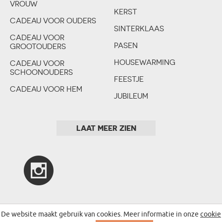
VROUW
KERST
HOBBY & BEROEP
CADEAU VOOR OUDERS
SINTERKLAAS
CADEAU VOOR
PASEN
GROOTOUDERS
HOUSEWARMING
CADEAU VOOR
SCHOONOUDERS
FEESTJE
CADEAU VOOR HEM
JUBILEUM
CADEAU VOOR EEN
VALENTIJNSDAG
MAN
LAAT MEER ZIEN
HUWELIJK
VRIJGEZELLENFEEST
VRIJGEZELLENFEEST
GEBOORTE
DOOP
1E VERJAARDAG
De website maakt gebruik van cookies. Meer informatie in onze
cookie