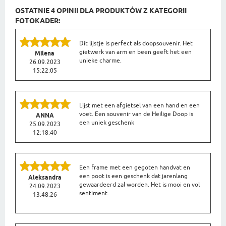
OSTATNIE 4 OPINII DLA PRODUKTÓW Z KATEGORII
FOTOKADER:
Dit lijstje is perfect als doopsouvenir. Het
gietwerk van arm en been geeft het een
Milena
unieke charme.
26.09.2023
15:22:05
Lijst met een afgietsel van een hand en een
voet. Een souvenir van de Heilige Doop is
ANNA
een uniek geschenk
25.09.2023
12:18:40
Een frame met een gegoten handvat en
een poot is een geschenk dat jarenlang
Aleksandra
gewaardeerd zal worden. Het is mooi en vol
24.09.2023
sentiment.
13:48:26