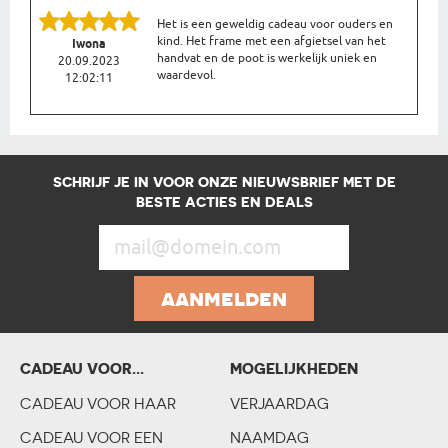
Het is een geweldig cadeau voor ouders en
kind. Het frame met een afgietsel van het
Iwona
handvat en de poot is werkelijk uniek en
20.09.2023
waardevol.
12:02:11
SCHRIJF JE IN VOOR ONZE NIEUWSBRIEF MET DE
BESTE ACTIES EN DEALS
aanmelden
CADEAU VOOR...
MOGELIJKHEDEN
KIND
CADEAU VOOR HAAR
VERJAARDAG
CADEAU VOOREEN
CADEAU VOOR EEN
NAAMDAG
KOPPEL