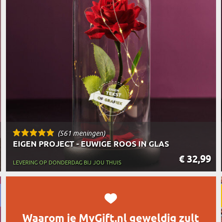
REIZIGER
FIETSER
VOEDINGSMIDDELEN
SENIORE
SPORTER
SOORT CADEAU
BRANDW
BAAS
VISSER
GRAPPE
(561 meningen)
EIGEN PROJECT - EUWIGE ROOS IN GLAS
€ 32,99
LEVERING OP DONDERDAG BIJ JOU THUIS
Waarom je MyGift.nl geweldig zult