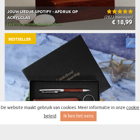
JOUW LIEDJE SPOTIFY - AFDRUK OP
(2823 meningen)
ACRYLGLAS
€ 18,99
Levering op donderdag bij jou thuis
BESTSELLER
De website maakt gebruik van cookies. Meer informatie in onze
cookie
beleid
.
Ik ben het eens