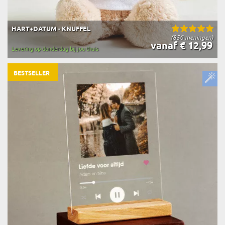
HART+DATUM - KNUFFEL
(856 meningen)
vanaf € 12,99
Levering op donderdag bij jou thuis
BESTSELLER