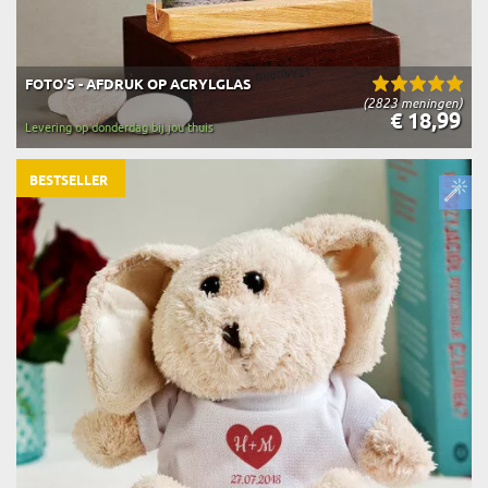
FOTO'S - AFDRUK OP ACRYLGLAS
(2823 meningen)
€ 18,99
Levering op donderdag bij jou thuis
BESTSELLER