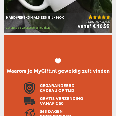
HARDWEREKDN ALS EEN BIJ - MOK
(1487 meningen)
vanaf € 10,99
Levering op woensdag bij jou thuis
Waarom je MyGift.nl geweldig zult vinden
GEGARANDEERD
CADEAU OP TIJD
GRATIS VERZENDING
VANAF € 50
365 DAGEN