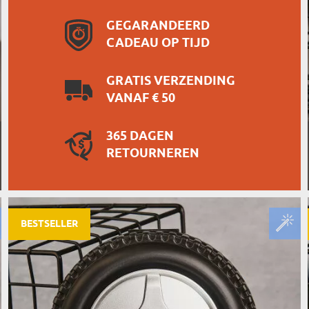
GEGARANDEERD
CADEAU OP TIJD
GRATIS VERZENDING
VANAF € 50
365 DAGEN
RETOURNEREN
BESTSELLER