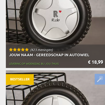
OPA
CADEAU VOOR
SCHOONOUDERS
(423 meningen)
JOUW NAAM - GEREEDSCHAP IN AUTOWIEL
€ 18,99
LEVERING OP WOENSDAG BIJ JOU THUIS
BESTSELLER