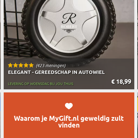
REIZIGER
FIETSER
VOEDINGSMIDDELEN
SENIORE
SPORTER
SOORT CADEAU
BRANDW
BAAS
VISSER
GRAPPE
(423 meningen)
ELEGANT - GEREEDSCHAP IN AUTOWIEL
€ 18,99
LEVERING OP WOENSDAG BIJ JOU THUIS
Waarom je MyGift.nl geweldig zult
vinden