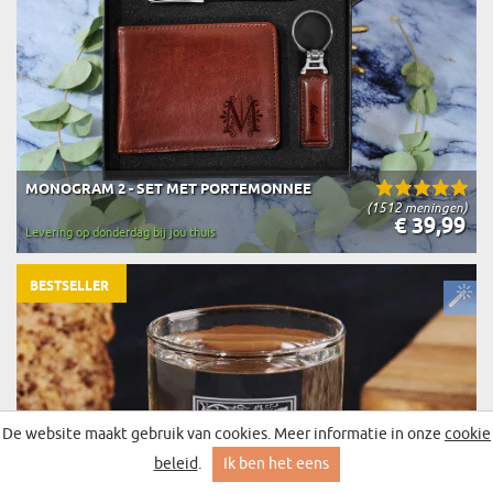
MONOGRAM 2 - SET MET PORTEMONNEE
(1512 meningen)
€ 39,99
Levering op donderdag bij jou thuis
BESTSELLER
De website maakt gebruik van cookies. Meer informatie in onze
cookie
beleid
.
Ik ben het eens