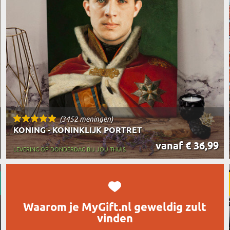
REIZIGER
FIETSER
VOEDINGSMIDDELEN
SENIORE
SPORTER
SOORT CADEAU
BRANDW
BAAS
VISSER
GRAPPE
(3452 meningen)
KONING - KONINKLIJK PORTRET
vanaf € 36,99
LEVERING OP DONDERDAG BIJ JOU THUIS
Waarom je MyGift.nl geweldig zult
vinden