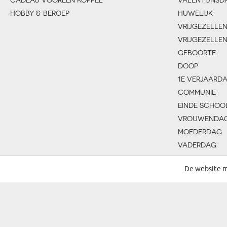
HOBBY & BEROEP
HUWELIJK
VRIJGEZELLE
VRIJGEZELLE
GEBOORTE
DOOP
1E VERJAARD
COMMUNIE
EINDE SCHOO
VROUWENDA
MOEDERDAG
VADERDAG
GROOTMOED
De website m
GROOTVADER
KINDERDAG