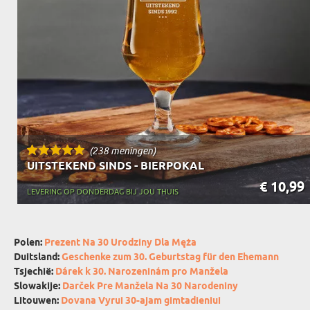
(238 meningen)
UITSTEKEND SINDS - BIERPOKAL
€ 10,99
LEVERING OP DONDERDAG BIJ JOU THUIS
Polen:
Prezent Na 30 Urodziny Dla Męża
Duitsland:
Geschenke zum 30. Geburtstag für den Ehemann
Tsjechië:
Dárek k 30. Narozeninám pro Manžela
Slowakije:
Darček Pre Manžela Na 30 Narodeniny
Litouwen:
Dovana Vyrui 30-ajam gimtadieniui