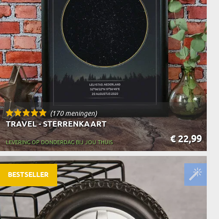
N
EERMAN
NMAKER
(170 meningen)
TRAVEL - STERRENKAART
€ 22,99
LEVERING OP DONDERDAG BIJ JOU THUIS
BESTSELLER