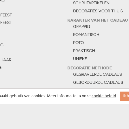
SCHRIJFARTIKELEN
DECORATIES VOOR THUIS
NFEEST
KARAKTER VAN HET CADEAU
NFEEST
GRAPPIG
ROMANTISCH
FOTO
AG
PRAKTISCH
UNIEKE
LJAAR
G
DECORATIE METHODE
GEGRAVEERDE CADEAUS
GEBORDUURDE CADEAUS
ERDAG
CADEAUS MET OPDRUK
aakt gebruik van cookies. Meer informatie in onze
cookie beleid
.
Ik 
DAG