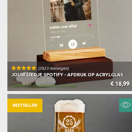
OPA
CADEAU VOOR
SCHOONOUDERS
(2823 meningen)
JOUW LIEDJE SPOTIFY - AFDRUK OP ACRYLGLAS
€ 18,99
LEVERING OP DONDERDAG BIJ JOU THUIS
BESTSELLER