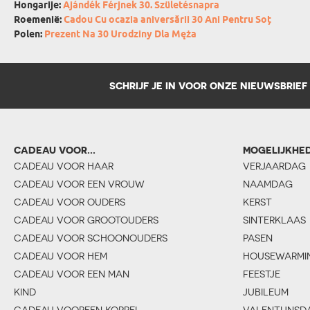
Hongarije:
Ajándék Férjnek 30. Születésnapra
Roemenië:
Cadou Cu ocazia aniversării 30 Ani Pentru Soț
Polen:
Prezent Na 30 Urodziny Dla Męża
SCHRIJF JE IN VOOR ONZE NIEUWSBRIEF
CADEAU VOOR...
MOGELIJKHE
CADEAU VOOR HAAR
VERJAARDAG
CADEAU VOOR EEN VROUW
NAAMDAG
CADEAU VOOR OUDERS
KERST
CADEAU VOOR GROOTOUDERS
SINTERKLAAS
CADEAU VOOR SCHOONOUDERS
PASEN
CADEAU VOOR HEM
HOUSEWARMI
CADEAU VOOR EEN MAN
FEESTJE
KIND
JUBILEUM
CADEAU VOOREEN KOPPEL
VALENTIJNSD