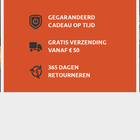
GEGARANDEERD
CADEAU OP TIJD
GRATIS VERZENDING
VANAF € 50
365 DAGEN
RETOURNEREN