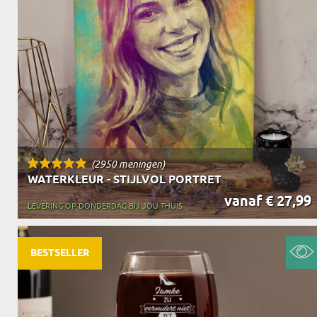
OPA
CADEAU VOOR
SCHOONOUDERS
(2950 meningen)
WATERKLEUR - STIJLVOL PORTRET
vanaf € 27,99
LEVERING OP DONDERDAG BIJ JOU THUIS
BESTSELLER