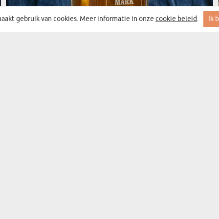
aakt gebruik van cookies. Meer informatie in onze
cookie beleid
.
Ik 
(492 meningen)
OLD NO - WHISKY KARAF 0,7L
€ 34,99
LEVERING OP DONDERDAG BIJ JOU THUIS
BESTSELLER