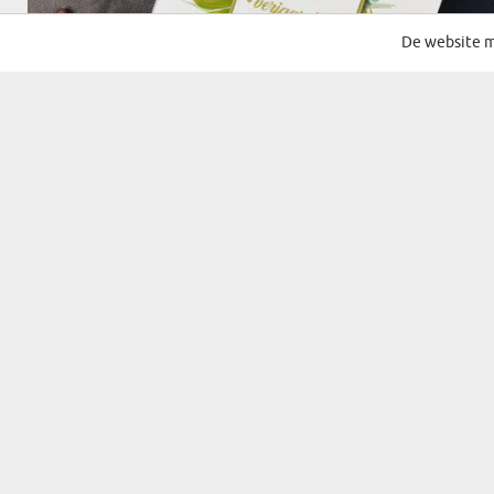
De website m
(180 meningen)
VERJAARDAG VAREN - CHOCOLADE MET
AARDBEIEN
€ 9,99
LEVERING OP DONDERDAG BIJ JOU THUIS
BESTSELLER