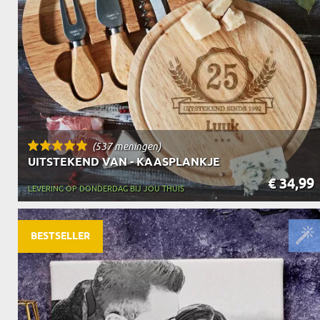
(537 meningen)
UITSTEKEND VAN - KAASPLANKJE
€ 34,99
LEVERING OP DONDERDAG BIJ JOU THUIS
BESTSELLER