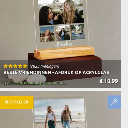
N
EERMAN
NMAKER
(2823 meningen)
BESTE VRIENDINNEN - AFDRUK OP ACRYLGLAS
€ 18,99
LEVERING OP DONDERDAG BIJ JOU THUIS
BESTSELLER