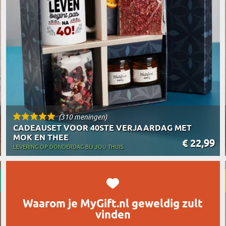
REIZIGER
FIETSER
VOEDINGSMIDDELEN
SENIORE
SPORTER
SOORT CADEAU
BRANDW
BAAS
VISSER
GRAPPE
(310 meningen)
CADEAUSET VOOR 40STE VERJAARDAG MET
MOK EN THEE
€ 22,99
LEVERING OP DONDERDAG BIJ JOU THUIS
Waarom je MyGift.nl geweldig zult
vinden