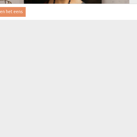
ben het eens
(3452 meningen)
DAME MET HERMELIJN - KONINKLIJK PORTRET
vanaf € 40,99
LEVERING OP DONDERDAG BIJ JOU THUIS
BESTSELLER