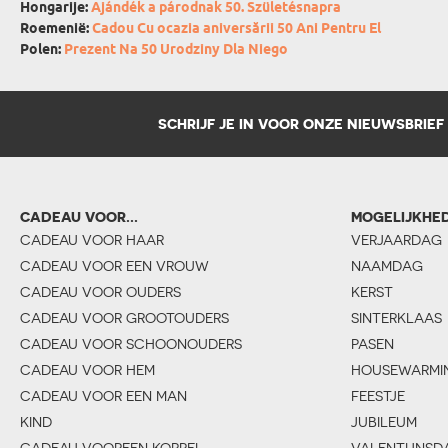
Hongarije:
Ajándék a párodnak 50. Születésnapra
Roemenië:
Cadou Cu ocazia aniversării 50 Ani Pentru El
Polen:
Prezent Na 50 Urodziny Dla Niego
SCHRIJF JE IN VOOR ONZE NIEUWSBRIEF
CADEAU VOOR...
MOGELIJKHE
CADEAU VOOR HAAR
VERJAARDAG
CADEAU VOOR EEN VROUW
NAAMDAG
CADEAU VOOR OUDERS
KERST
CADEAU VOOR GROOTOUDERS
SINTERKLAAS
CADEAU VOOR SCHOONOUDERS
PASEN
CADEAU VOOR HEM
HOUSEWARMI
CADEAU VOOR EEN MAN
FEESTJE
KIND
JUBILEUM
CADEAU VOOREEN KOPPEL
VALENTIJNSD