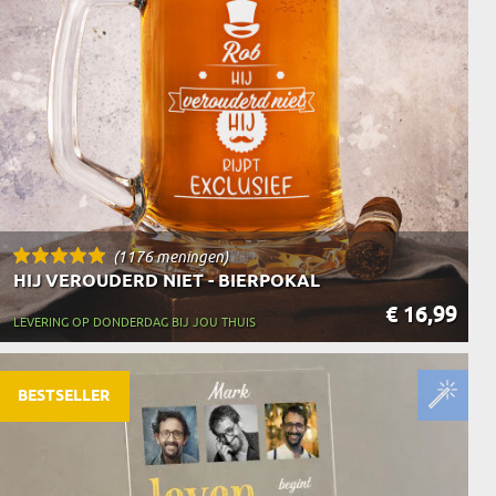
N
EERMAN
NMAKER
(1176 meningen)
HIJ VEROUDERD NIET - BIERPOKAL
€ 16,99
LEVERING OP DONDERDAG BIJ JOU THUIS
BESTSELLER