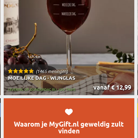
REIZIGER
FIETSER
VOEDINGSMIDDELEN
SENIORE
SPORTER
SOORT CADEAU
BRANDW
BAAS
VISSER
GRAPPE
(1465 meningen)
MOEILIJKE DAG - WIJNGLAS
vanaf € 12,99
LEVERING OP DONDERDAG BIJ JOU THUIS
Waarom je MyGift.nl geweldig zult
vinden