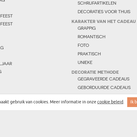
SCHRIJFARTIKELEN
DECORATIES VOOR THUIS
NFEEST
KARAKTER VAN HET CADEAU
NFEEST
GRAPPIG
ROMANTISCH
FOTO
AG
PRAKTISCH
UNIEKE
LJAAR
G
DECORATIE METHODE
GEGRAVEERDE CADEAUS
GEBORDUURDE CADEAUS
ERDAG
CADEAUS MET OPDRUK
aakt gebruik van cookies. Meer informatie in onze
cookie beleid
.
Ik 
DAG