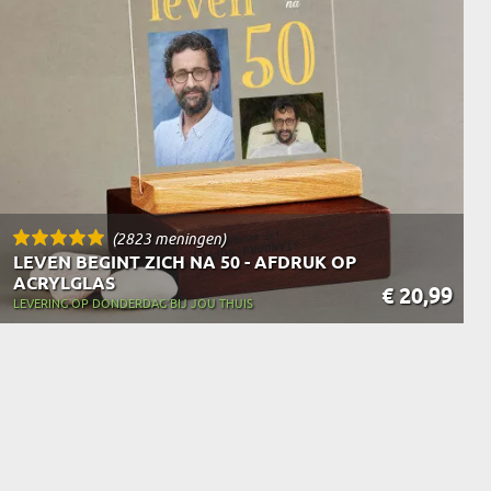
(2823 meningen)
LEVEN BEGINT ZICH NA 50 - AFDRUK OP
ACRYLGLAS
€ 20,99
LEVERING OP DONDERDAG BIJ JOU THUIS