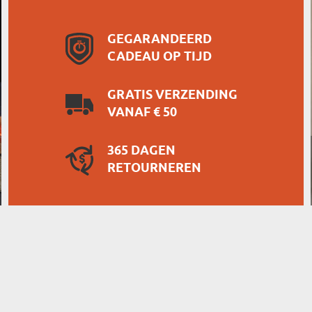
GEGARANDEERD
CADEAU OP TIJD
GRATIS VERZENDING
VANAF € 50
365 DAGEN
RETOURNEREN