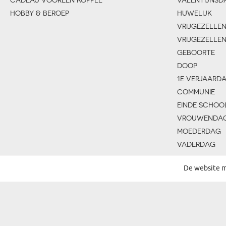
HOBBY & BEROEP
HUWELIJK
VRIJGEZELLE
VRIJGEZELLE
GEBOORTE
DOOP
1E VERJAARD
COMMUNIE
EINDE SCHOO
VROUWENDA
MOEDERDAG
VADERDAG
GROOTMOED
De website m
GROOTVADER
KINDERDAG