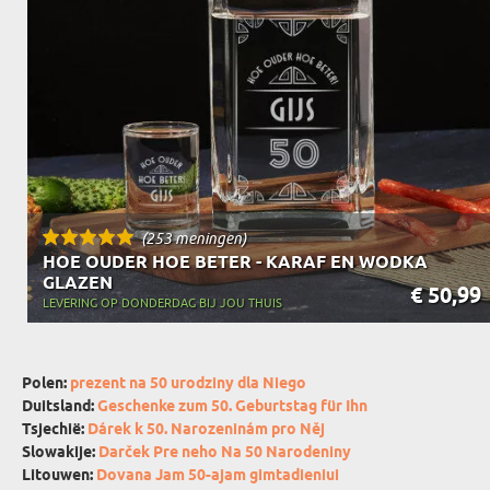
(253 meningen)
HOE OUDER HOE BETER - KARAF EN WODKA
GLAZEN
€ 50,99
LEVERING OP DONDERDAG BIJ JOU THUIS
Polen:
prezent na 50 urodziny dla Niego
Duitsland:
Geschenke zum 50. Geburtstag für Ihn
Tsjechië:
Dárek k 50. Narozeninám pro Něj
Slowakije:
Darček Pre neho Na 50 Narodeniny
Litouwen:
Dovana Jam 50-ajam gimtadieniui