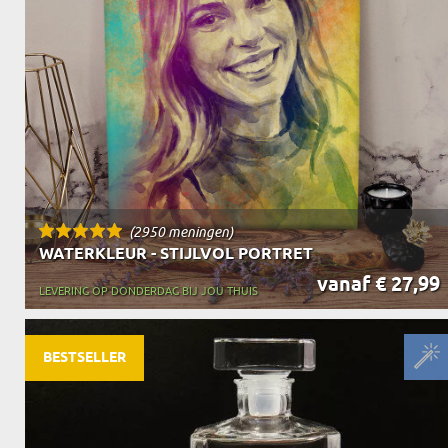
OPA
CADEAU VOOR
SCHOONOUDERS
(2950 meningen)
WATERKLEUR - STIJLVOL PORTRET
vanaf € 27,99
LEVERING OP DONDERDAG BIJ JOU THUIS
BESTSELLER