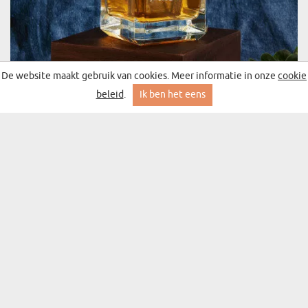
OLD NO - WHISKY KARAF 0,7L
De website maakt gebruik van cookies. Meer informatie in onze
cookie
(492 meningen)
€ 34,99
beleid
.
Ik ben het eens
Levering op donderdag bij jou thuis
BESTSELLER