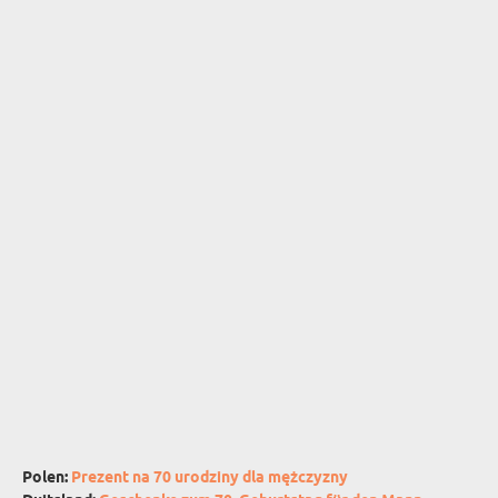
OPA
CADEAU VOOR
SCHOONOUDERS
Polen:
Prezent na 70 urodziny dla mężczyzny