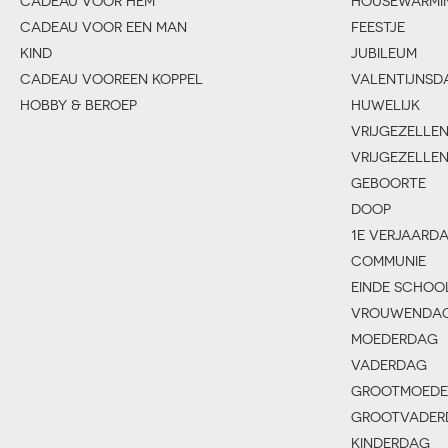
CADEAU VOOR HEM
HOUSEWARMI
CADEAU VOOR EEN MAN
FEESTJE
KIND
JUBILEUM
CADEAU VOOREEN KOPPEL
VALENTIJNSD
HOBBY & BEROEP
HUWELIJK
VRIJGEZELLE
VRIJGEZELLE
GEBOORTE
DOOP
1E VERJAARD
COMMUNIE
EINDE SCHOO
VROUWENDA
MOEDERDAG
VADERDAG
GROOTMOED
GROOTVADER
KINDERDAG