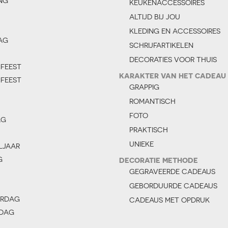
NG
KEUKENACCESSOIRES
ALTIJD BIJ JOU
KLEDING EN ACCESSOIRES
AG
SCHRIJFARTIKELEN
DECORATIES VOOR THUIS
NFEEST
KARAKTER VAN HET CADEAU
NFEEST
GRAPPIG
ROMANTISCH
FOTO
AG
PRAKTISCH
UNIEKE
LJAAR
G
DECORATIE METHODE
GEGRAVEERDE CADEAUS
GEBORDUURDE CADEAUS
ERDAG
CADEAUS MET OPDRUK
DAG