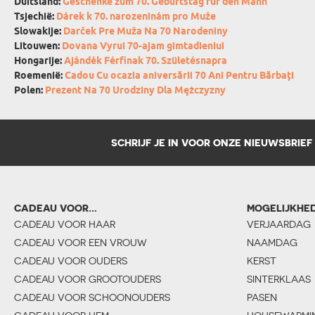
Duitsland:
Geschenke zum 70. Geburtstag für den Mann
Tsjechië:
Dárek k 70. narozeninám pro Muže
Slowakije:
Darček Pre Muža Na 70 Narodeniny
Litouwen:
Dovana Vyrui 70-ajam gimtadieniui
Hongarije:
Ajándék Férfinak 70. Születésnapra
Roemenië:
Cadou Cu ocazia aniversării 70 Ani Pentru Bărbați
Polen:
Prezent Na 70 Urodziny Dla Mężczyzny
SCHRIJF JE IN VOOR ONZE NIEUWSBRIEF
CADEAU VOOR...
MOGELIJKHE
CADEAU VOOR HAAR
VERJAARDAG
CADEAU VOOR EEN VROUW
NAAMDAG
CADEAU VOOR OUDERS
KERST
CADEAU VOOR GROOTOUDERS
SINTERKLAAS
CADEAU VOOR SCHOONOUDERS
PASEN