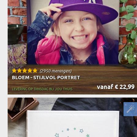
OPA
CADEAU VOOR
SCHOONOUDERS
(2950 meningen)
BLOEM - STIJLVOL PORTRET
vanaf € 22,99
LEVERING OP DINSDAG BIJ JOU THUIS