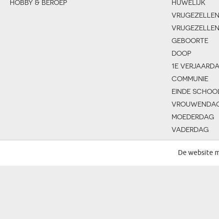
HOBBY & BEROEP
HUWELIJK
VRIJGEZELLE
VRIJGEZELLE
GEBOORTE
DOOP
1E VERJAARD
COMMUNIE
EINDE SCHOO
VROUWENDA
MOEDERDAG
VADERDAG
GROOTMOED
De website m
GROOTVADER
KINDERDAG