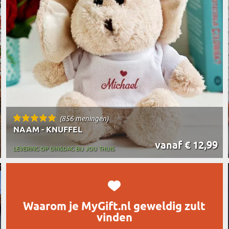
REIZIGER
FIETSER
VOEDINGSMIDDELEN
SENIORE
SPORTER
SOORT CADEAU
BRANDW
BAAS
VISSER
GRAPPE
(856 meningen)
NAAM - KNUFFEL
vanaf € 12,99
LEVERING OP DINSDAG BIJ JOU THUIS
Waarom je MyGift.nl geweldig zult
vinden