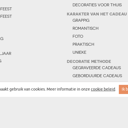
DECORATIES VOOR THUIS
NFEEST
KARAKTER VAN HET CADEAU
NFEEST
GRAPPIG
ROMANTISCH
FOTO
AG
PRAKTISCH
UNIEKE
LJAAR
G
DECORATIE METHODE
GEGRAVEERDE CADEAUS
GEBORDUURDE CADEAUS
ERDAG
CADEAUS MET OPDRUK
aakt gebruik van cookies. Meer informatie in onze
cookie beleid
.
Ik 
DAG