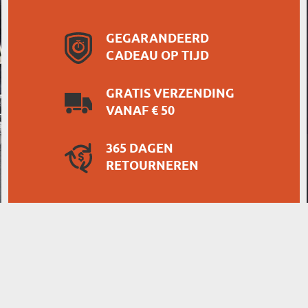
GEGARANDEERD
CADEAU OP TIJD
GRATIS VERZENDING
VANAF € 50
365 DAGEN
RETOURNEREN