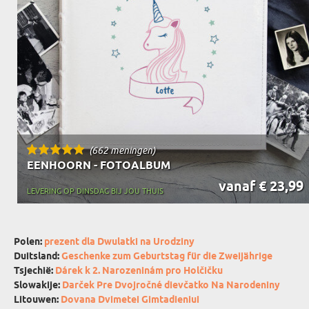
(662 meningen)
EENHOORN - FOTOALBUM
vanaf € 23,99
LEVERING OP DINSDAG BIJ JOU THUIS
Polen:
prezent dla Dwulatki na Urodziny
Duitsland:
Geschenke zum Geburtstag für die Zweijährige
Tsjechië:
Dárek k 2. Narozeninám pro Holčičku
Slowakije:
Darček Pre Dvojročné dievčatko Na Narodeniny
Litouwen:
Dovana Dvimetei Gimtadieniui