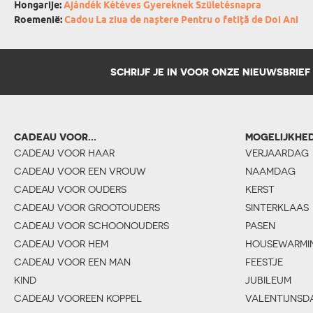
Hongarije:
Ajándék Kétéves Gyereknek Születésnapra
Roemenië:
Cadou La ziua de naștere Pentru o fetiță de Doi Ani
SCHRIJF JE IN VOOR ONZE NIEUWSBRIEF
CADEAU VOOR...
MOGELIJKHE
CADEAU VOOR HAAR
VERJAARDAG
CADEAU VOOR EEN VROUW
NAAMDAG
CADEAU VOOR OUDERS
KERST
CADEAU VOOR GROOTOUDERS
SINTERKLAAS
CADEAU VOOR SCHOONOUDERS
PASEN
CADEAU VOOR HEM
HOUSEWARMI
CADEAU VOOR EEN MAN
FEESTJE
KIND
JUBILEUM
CADEAU VOOREEN KOPPEL
VALENTIJNSD