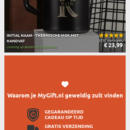
INITIAL NAAM - THERMISCHE MOK MET
(436 meningen)
HANDVAT
€ 23,99
Levering op donderdag bij jou thuis
Waarom je MyGift.nl geweldig zult vinden
GEGARANDEERD
CADEAU OP TIJD
GRATIS VERZENDING