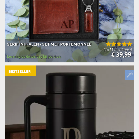
SERIF INITIALEN - SET MET PORTEMONNEE
(1511 meningen)
€ 39,99
Levering op donderdag bij jou thuis
BESTSELLER