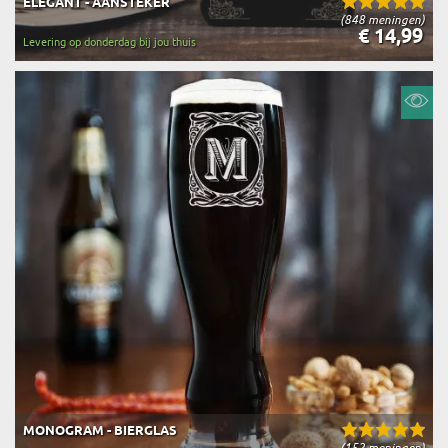
ELEGANT - AANSTEKER
(848 meningen)
€ 14,99
Levering op donderdag bij jou thuis
MONOGRAM - BIERGLAS
(152 meningen)