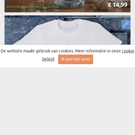
€ 14,99
Levering op donderdag bij jou thuis
De website maakt gebruik van cookies. Meer informatie in onze
cookie
beleid
.
Ik ben het eens
GYM DOCENT VOOR MEDAILLE - HEREN T-
(313 meningen)
SHIRT
vanaf € 14,99