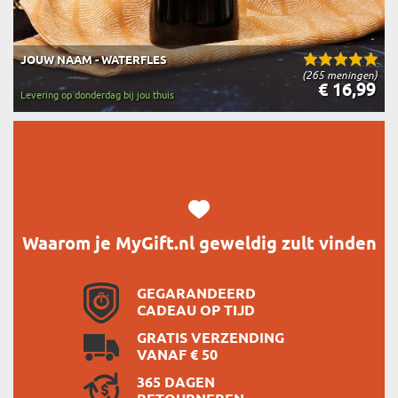
JOUW NAAM - WATERFLES
(265 meningen)
€ 16,99
Levering op donderdag bij jou thuis
Waarom je MyGift.nl geweldig zult vinden
GEGARANDEERD
CADEAU OP TIJD
GRATIS VERZENDING
VANAF € 50
365 DAGEN