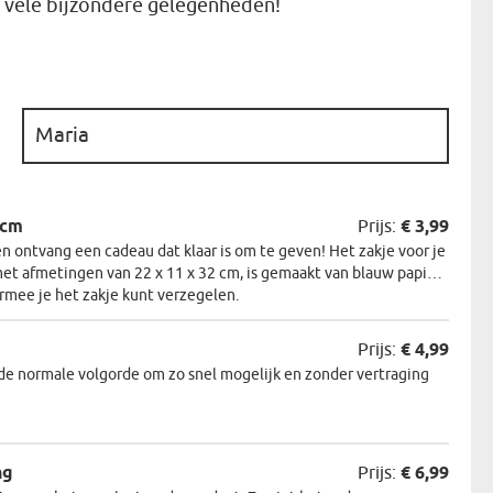
 vele bijzondere gelegenheden!
N
EERMAN
:
NMAKER
2cm
Prijs:
€ 3,99
 ontvang een cadeau dat klaar is om te geven! Het zakje voor je
et afmetingen van 22 x 11 x 32 cm, is gemaakt van blauw papier.
armee je het zakje kunt verzegelen.
Prijs:
€ 4,99
de normale volgorde om zo snel mogelijk en zonder vertraging
ng
Prijs:
€ 6,99