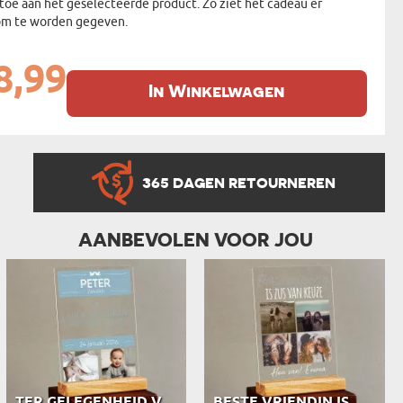
oe aan het geselecteerde product. Zo ziet het cadeau er
r om te worden gegeven.
8,99
In Winkelwagen
365 DAGEN RETOURNEREN
AANBEVOLEN VOOR JOU
TER GELEGENHEID VAN DOOP JONGEN - A...
BESTE VRIENDIN IS ZUS VAN KEUZE - A...