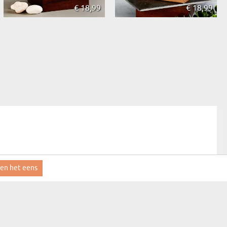
€ 18,99
€ 18,99
ben het eens
aanmelden