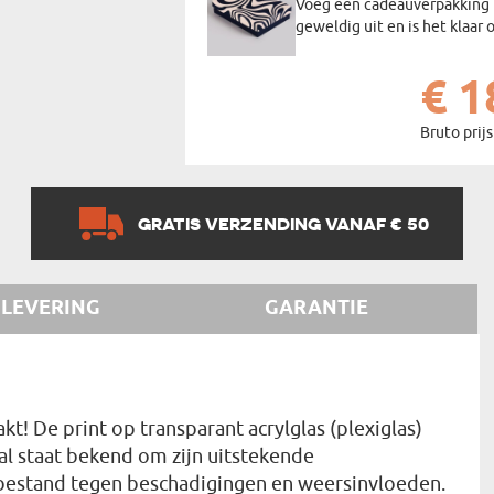
Voeg een cadeauverpakking t
geweldig uit en is het klaa
€ 1
Bruto prijs
GRATIS VERZENDING VANAF € 50
LEVERING
GARANTIE
! De print op transparant acrylglas (plexiglas)
al staat bekend om zijn uitstekende
n bestand tegen beschadigingen en weersinvloeden.