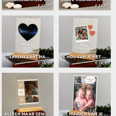
€ 18,99
€ 18,99
STERRENKAART HART - AFDRUK OP ACRYL...
IK HOU VAN JE HET STERKST - AFDRUK ...
€ 18,99
€ 18,99
ALLEEN MAAR GEWELDIGE MOMENTEN - AF...
WE HOUDEN VAN JE OMA - AFDRUK OP AC...