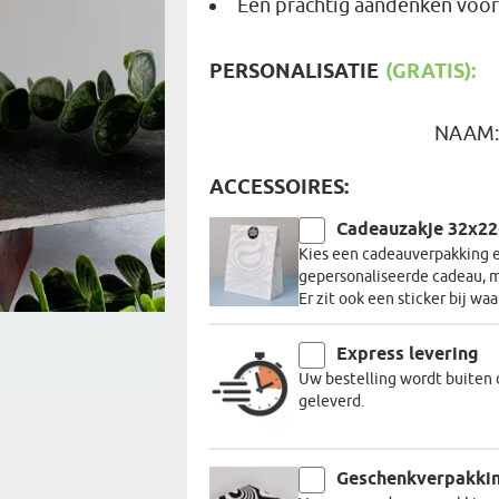
Een prachtig aandenken voor
REIZIGER
FIETSER
VOEDINGSMIDDELEN
SENIORE
PERSONALISATIE
(GRATIS):
SPORTER
SOORT CADEAU
BRANDW
BAAS
NAAM
VISSER
GRAPPE
ACCESSOIRES:
Cadeauzakje 32x2
Kies een cadeauverpakking en
gepersonaliseerde cadeau, m
Er zit ook een sticker bij wa
Express levering
Uw bestelling wordt buiten 
geleverd.
Geschenkverpakki