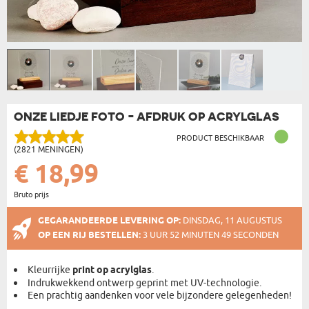
ONZE LIEDJE FOTO - AFDRUK OP ACRYLGLAS
PRODUCT BESCHIKBAAR
(2821 MENINGEN)
€ 18,99
Bruto prijs
GEGARANDEERDE LEVERING OP:
DINSDAG, 11 AUGUSTUS
OP EEN RIJ BESTELLEN:
3 UUR 52 MINUTEN 49 SECONDEN
Kleurrijke
print op acrylglas
.
Indrukwekkend ontwerp geprint met UV-technologie.
Een prachtig aandenken voor vele bijzondere gelegenheden!