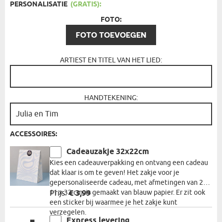
PERSONALISATIE
(GRATIS):
FOTO:
FOTO TOEVOEGEN
ARTIEST EN TITEL VAN HET LIED:
HANDTEKENING:
ACCESSOIRES:
Cadeauzakje 32x22cm
Kies een cadeauverpakking en ontvang een cadeau
dat klaar is om te geven! Het zakje voor je
gepersonaliseerde cadeau, met afmetingen van 22 x
11 x 32 cm, is gemaakt van blauw papier. Er zit ook
Prijs:
€ 3,99
een sticker bij waarmee je het zakje kunt
verzegelen.
Express levering