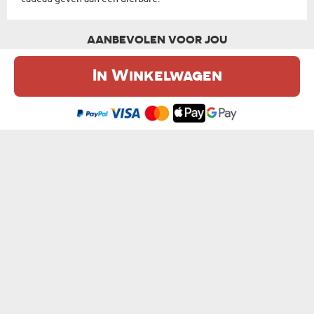
AANBEVOLEN VOOR JOU
In Winkelwagen
De website maakt gebruik van cookies. Meer informatie in onze
cookie
beleid
.
Ik ben het eens
DE MOOISTE HERINNERINGEN - COLLAGE
BEDANKT DAT JE ER BENT - COLLAGE
van € 22,99
van € 22,99