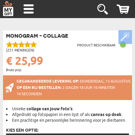
MONOGRAM - COLLAGE
PRODUCT BESCHIKBAAR
(251 MENINGEN)
€ 25,99
Bruto prijs
GEGARANDEERDE LEVERING OP:
DONDERDAG, 13 AUGUSTUS
OP EEN RIJ BESTELLEN:
2 DAGEN 18 UUR 16 MINUTEN
14 SECONDEN
Unieke
collage van jouw foto's
.
Afgedrukt op fotopapier in een lijst of als
canvas op doek
.
Een prachtige en persoonlijke herinnering voor je dierbaren.
KIES EEN OPTIE: