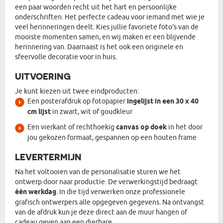
een paar woorden recht uit het hart en persoonlijke
onderschriften. Het perfecte cadeau voor iemand met wie je
veel herinneringen deelt. Kies jullie favoriete foto’s van de
mooiste momenten samen, en wij maken er een blijvende
herinnering van. Daarnaast is het ook een originele en
sfeervolle decoratie voor in huis.
UITVOERING
Je kunt kiezen uit twee eindproducten:
Een posterafdruk op fotopapier
ingelijst in een 30 x 40
cm lijst
in zwart, wit of goudkleur
Een vierkant of rechthoekig
canvas op doek
in het door
jou gekozen formaat, gespannen op een houten frame
LEVERTERMIJN
Na het voltooien van de personalisatie sturen we het
ontwerp door naar productie. De verwerkingstijd bedraagt
één werkdag
. In die tijd verwerken onze professionele
grafisch ontwerpers alle opgegeven gegevens. Na ontvangst
van de afdruk kun je deze direct aan de muur hangen of
cadeau geven aan een dierbare.