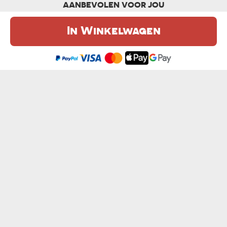
AANBEVOLEN VOOR JOU
In Winkelwagen
De website maakt gebruik van cookies. Meer informatie in onze
cookie
beleid
.
Ik ben het eens
BEDANKT DAT JE ER BENT - COLLAGE
VERJAARDAG - COLLAGE
van € 22,99
van € 22,99
BESTE VRIENDINNEN - COLLAGE
DE MOOISTE HERINNERINGEN - COLLAGE
van € 22,99
van € 22,99