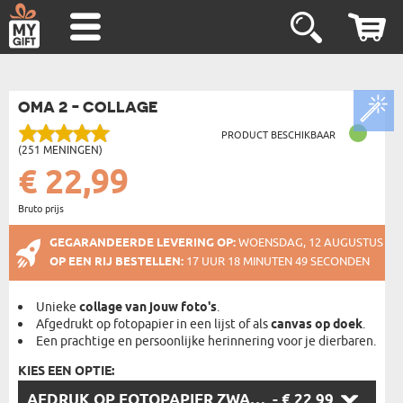
OMA 2 - COLLAGE
PRODUCT BESCHIKBAAR
(251 MENINGEN)
€ 22,99
Bruto prijs
GEGARANDEERDE LEVERING OP:
WOENSDAG, 12 AUGUSTUS
OP EEN RIJ BESTELLEN:
17 UUR 18 MINUTEN 48 SECONDEN
Unieke
collage van jouw foto's
.
Afgedrukt op fotopapier in een lijst of als
canvas op doek
.
Een prachtige en persoonlijke herinnering voor je dierbaren.
KIES EEN OPTIE:
KIES
AFDRUK OP FOTOPAPIER ZWARTE LIJST - 30X40
- € 22,99