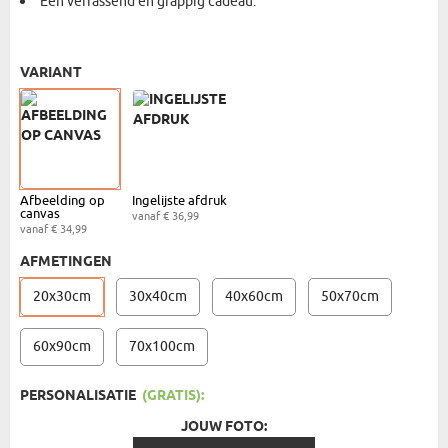
Een verrassend en grappig cadeau.
AFDRUKKEN OP CANVAS - 20X30CM
- € 34,99
VARIANT
Afbeelding op
Ingelijste afdruk
canvas
vanaf € 36,99
vanaf € 34,99
AFMETINGEN
20x30cm
30x40cm
40x60cm
50x70cm
60x90cm
70x100cm
PERSONALISATIE
(GRATIS):
JOUW FOTO: