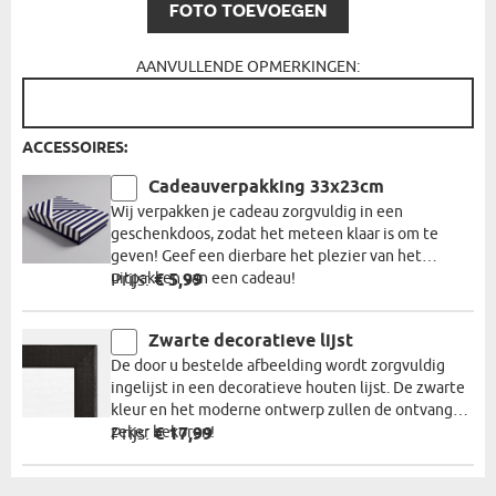
FOTO TOEVOEGEN
AANVULLENDE OPMERKINGEN:
ACCESSOIRES:
Cadeauverpakking 33x23cm
Wij verpakken je cadeau zorgvuldig in een
geschenkdoos, zodat het meteen klaar is om te
geven! Geef een dierbare het plezier van het
uitpakken van een cadeau!
Prijs:
€ 5,99
Zwarte decoratieve lijst
De door u bestelde afbeelding wordt zorgvuldig
ingelijst in een decoratieve houten lijst. De zwarte
kleur en het moderne ontwerp zullen de ontvanger
zeker bekoren!
Prijs:
€ 17,99