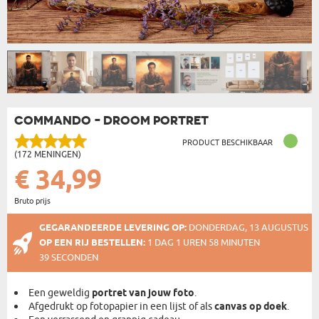
COMMANDO - DROOM PORTRET
PRODUCT BESCHIKBAAR
(172 MENINGEN)
€ 34,99
Bruto prijs
GEGARANDEERDE LEVERING OP:
DONDERDAG, 13 AUGUSTUS
OP EEN RIJ BESTELLEN:
1 DAG 1 UREN 58 MINUTEN
39 SECONDEN
Een geweldig
portret van jouw foto
.
Afgedrukt op fotopapier in een lijst of als
canvas op doek
.