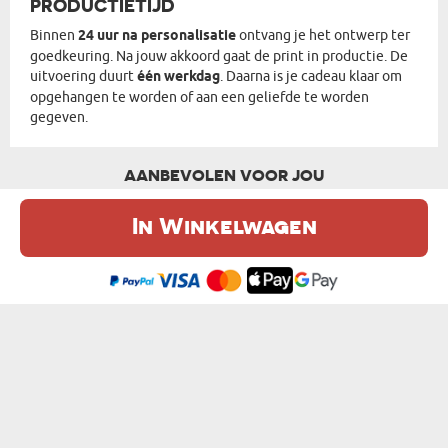
PRODUCTIETIJD
Binnen
24 uur na personalisatie
ontvang je het ontwerp ter
goedkeuring. Na jouw akkoord gaat de print in productie. De
uitvoering duurt
één werkdag
. Daarna is je cadeau klaar om
opgehangen te worden of aan een geliefde te worden
gegeven.
AANBEVOLEN VOOR JOU
In Winkelwagen
De website maakt gebruik van cookies. Meer informatie in onze
cookie
beleid
.
Ik ben het eens
COWBOY - DROOM PORTRET
PEAKY BLINDERS - DROOM PORTRET
van € 36,99
van € 36,99