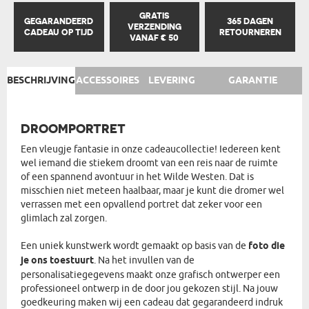
GRATIS
GEGARANDEERD
365 DAGEN
VERZENDING
CADEAU OP TIJD
RETOURNEREN
VANAF € 50
BESCHRIJVING
ACCESSOIRES
LEVERING
GARANTIE
DROOMPORTRET
Een vleugje fantasie in onze cadeaucollectie! Iedereen kent
wel iemand die stiekem droomt van een reis naar de ruimte
of een spannend avontuur in het Wilde Westen. Dat is
misschien niet meteen haalbaar, maar je kunt die dromer wel
verrassen met een opvallend portret dat zeker voor een
glimlach zal zorgen.
Een uniek kunstwerk wordt gemaakt op basis van de
foto die
je ons toestuurt
. Na het invullen van de
personalisatiegegevens maakt onze grafisch ontwerper een
professioneel ontwerp in de door jou gekozen stijl. Na jouw
goedkeuring maken wij een cadeau dat gegarandeerd indruk