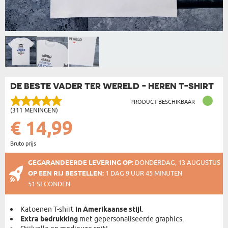
DE BESTE VADER TER WERELD - HEREN T-SHIRT
PRODUCT BESCHIKBAAR
(311 MENINGEN)
€ 14,99
Bruto prijs
GEGARANDEERDE LEVERING OP:
DONDERDAG, 13 AUGUSTUS
OP EEN RIJ BESTELLEN:
1 DAG 9 UUR 45 MINUTEN
51 SECONDEN
Katoenen T-shirt
in Amerikaanse stijl
.
Extra bedrukking
met gepersonaliseerde graphics.