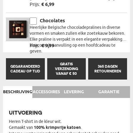
Prijs:
€ 6,99
Chocolates
Heerlijke Belgische chocoladepralines in diverse
vormen en smaken zullen elke zoetekauw bekoren.
Elke praline is verpakt in een elegante verpakking,
klaar om als aanvulling op een hoofdcadeau te
Prijs:
€ 9,99
geven.
GRATIS
GEGARANDEERD
365 DAGEN
VERZENDING
CADEAU OP TIJD
RETOURNEREN
VANAF € 50
BESCHRIJVING
ACCESSOIRES
LEVERING
GARANTIE
UITVOERING
Heren T-shirt in de kleur wit.
Gemaakt van
100% krimpvrije katoen
.