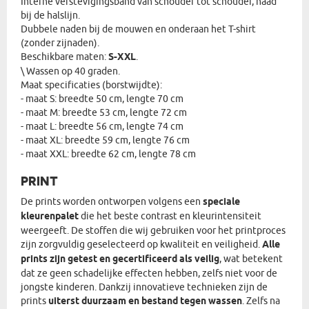
Interne verstevigingsband van schouder tot schouder, naad
bij de halslijn.
Dubbele naden bij de mouwen en onderaan het T-shirt
(zonder zijnaden).
Beschikbare maten:
S-XXL
.
\ Wassen op 40 graden.
Maat specificaties (borstwijdte):
- maat S: breedte 50 cm, lengte 70 cm
- maat M: breedte 53 cm, lengte 72 cm
- maat L: breedte 56 cm, lengte 74 cm
- maat XL: breedte 59 cm, lengte 76 cm
- maat XXL: breedte 62 cm, lengte 78 cm
PRINT
De prints worden ontworpen volgens een
speciale
kleurenpalet
die het beste contrast en kleurintensiteit
weergeeft. De stoffen die wij gebruiken voor het printproces
zijn zorgvuldig geselecteerd op kwaliteit en veiligheid.
Alle
prints zijn getest en gecertificeerd als veilig
, wat betekent
dat ze geen schadelijke effecten hebben, zelfs niet voor de
jongste kinderen. Dankzij innovatieve technieken zijn de
prints
uiterst duurzaam en bestand tegen wassen
. Zelfs na