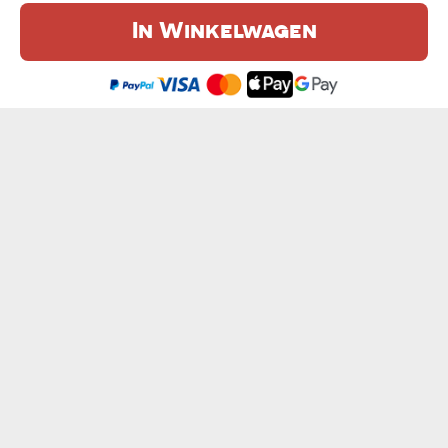
In Winkelwagen
De website maakt gebruik van cookies. Meer informatie in onze
cookie
beleid
.
Ik ben het eens
EIGEN PROJECT - HEREN T-SHIRT
HEB GEEN GOOGLE NODIG - HEREN T-SHIRT
van € 14,99
van € 14,99
HEER VAN DE SNELWEGEN - HEREN T-SHIRT
OLD NO - HEUPFLESJE
van € 14,99
€ 14,99