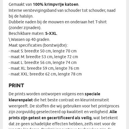
Gemaakt van
100% krimpvrije katoen
.
Interne verstevigingsband van schouder tot schouder, naad
bij de halslijn.
Dubbele naden bij de mouwen en onderaan het T-shirt
(zonder zijnaden).
Beschikbare maten:
S-XXL
.
\ Wassen op 40 graden.
Maat specificaties (borstwijdte):
- maat S: breedte 50 cm, lengte 70 cm
- maat M: breedte 53 cm, lengte 72 cm
- maat L: breedte 56 cm, lengte 74 cm
- maat XL: breedte 59 cm, lengte 76 cm
- maat XXL: breedte 62 cm, lengte 78 cm
PRINT
De prints worden ontworpen volgens een
speciale
kleurenpalet
die het beste contrast en kleurintensiteit
weergeeft. De stoffen die wij gebruiken voor het printproces
zijn zorgvuldig geselecteerd op kwaliteit en veiligheid.
Alle
prints zijn getest en gecertificeerd als veilig
, wat betekent
dat ze geen schadelijke effecten hebben, zelfs niet voor de