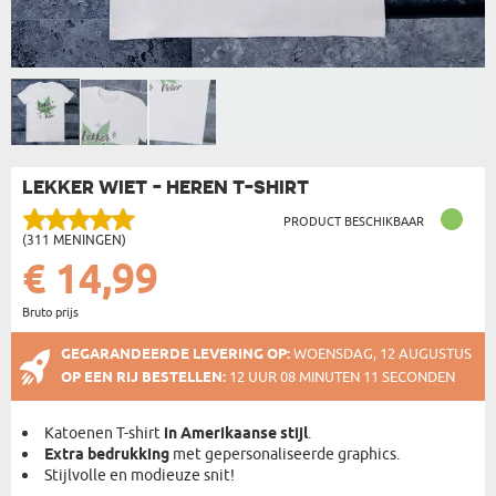
LEKKER WIET - HEREN T-SHIRT
PRODUCT BESCHIKBAAR
(311 MENINGEN)
€ 14,99
Bruto prijs
GEGARANDEERDE LEVERING OP:
WOENSDAG, 12 AUGUSTUS
OP EEN RIJ BESTELLEN:
12 UUR 08 MINUTEN 11 SECONDEN
Katoenen T-shirt
in Amerikaanse stijl
.
Extra bedrukking
met gepersonaliseerde graphics.
Stijlvolle en modieuze snit!