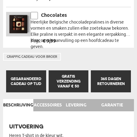
Chocolates
Heerlijke Belgische chocoladepralines in diverse
vormen en smaken zullen elke zoetekauw bekoren.
Elke praline is verpakt in een elegante verpakking,
klaar om als aanvulling op een hoofdcadeau te
Prijs:
€ 9,99
geven.
GRAPPIG CADEAU VOOR BROER
GRATIS
GEGARANDEERD
365 DAGEN
VERZENDING
CADEAU OP TIJD
RETOURNEREN
VANAF € 50
BESCHRIJVING
ACCESSOIRES
LEVERING
GARANTIE
UITVOERING
Heren T-shirt in de kleur wit.