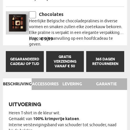
Chocolates
Heerlijke Belgische chocoladepralines in diverse
vormen en smaken zullen elke zoetekauw bekoren.
Elke praline is verpakt in een elegante verpakking,
klaar om als aanvulling op een hoofdcadeau te
Prijs:
€ 9,99
geven.
GRATIS
GEGARANDEERD
365 DAGEN
VERZENDING
CADEAU OP TIJD
RETOURNEREN
VANAF € 50
BESCHRIJVING
ACCESSOIRES
LEVERING
GARANTIE
UITVOERING
Heren T-shirt in de kleur wit.
Gemaakt van
100% krimpvrije katoen
.
Interne verstevigingsband van schouder tot schouder, naad