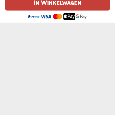
In Winkelwagen
De website maakt gebruik van cookies. Meer informatie in onze
cookie
beleid
.
Ik ben het eens
HEB GEEN GOOGLE NODIG - HEREN T-SHIRT
HEER VAN DE SNELWEGEN - HEREN T-SHIRT
van € 14,99
van € 14,99
EIGEN PROJECT - HEREN T-SHIRT
GEWELDIGSTE MOEDER - DEKENS
van € 14,99
€ 39,99