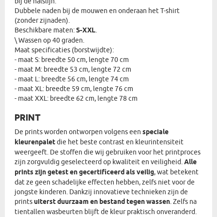
bij de halslijn.
Dubbele naden bij de mouwen en onderaan het T-shirt
(zonder zijnaden).
Beschikbare maten:
S-XXL
.
\ Wassen op 40 graden.
Maat specificaties (borstwijdte):
- maat S: breedte 50 cm, lengte 70 cm
- maat M: breedte 53 cm, lengte 72 cm
- maat L: breedte 56 cm, lengte 74 cm
- maat XL: breedte 59 cm, lengte 76 cm
- maat XXL: breedte 62 cm, lengte 78 cm
PRINT
De prints worden ontworpen volgens een
speciale
kleurenpalet
die het beste contrast en kleurintensiteit
weergeeft. De stoffen die wij gebruiken voor het printproces
zijn zorgvuldig geselecteerd op kwaliteit en veiligheid.
Alle
prints zijn getest en gecertificeerd als veilig
, wat betekent
dat ze geen schadelijke effecten hebben, zelfs niet voor de
jongste kinderen. Dankzij innovatieve technieken zijn de
prints
uiterst duurzaam en bestand tegen wassen
. Zelfs na
tientallen wasbeurten blijft de kleur praktisch onveranderd.