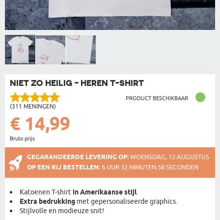
NIET ZO HEILIG - HEREN T-SHIRT
PRODUCT BESCHIKBAAR
(311 MENINGEN)
€ 14,99
Bruto prijs
GEGARANDEERDE LEVERING OP:
WOENSDAG, 12 AUGUSTUS
OP EEN RIJ BESTELLEN:
6 UUR 32 MINUTEN 58 SECONDEN
Katoenen T-shirt
in Amerikaanse stijl
.
Extra bedrukking
met gepersonaliseerde graphics.
Stijlvolle en modieuze snit!