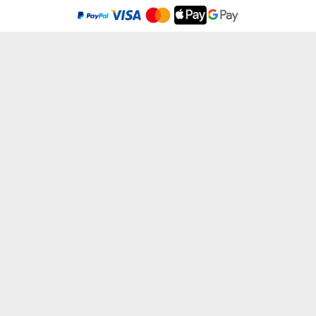
beleid
.
Ik ben het eens
HEB GEEN GOOGLE NODIG - HEREN T-SHIRT
EIGEN PROJECT - HEREN T-SHIRT
van € 14,99
€ 20,99
HEER VAN DE SNELWEGEN - HEREN T-SHIRT
DE BESTE FIETSER IN DE STAD - HEREN...
van € 14,99
van € 14,99