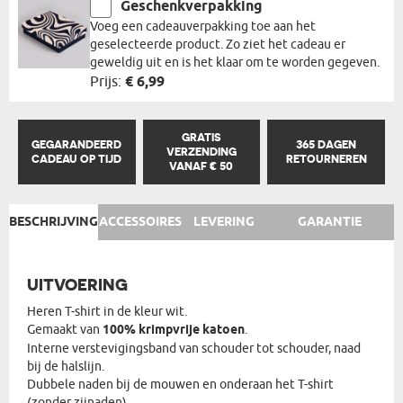
Geschenkverpakking
Voeg een cadeauverpakking toe aan het
geselecteerde product. Zo ziet het cadeau er
geweldig uit en is het klaar om te worden gegeven.
Prijs:
€ 6,99
GRATIS
GEGARANDEERD
365 DAGEN
VERZENDING
CADEAU OP TIJD
RETOURNEREN
VANAF € 50
BESCHRIJVING
ACCESSOIRES
LEVERING
GARANTIE
UITVOERING
Heren T-shirt in de kleur wit.
Gemaakt van
100% krimpvrije katoen
.
Interne verstevigingsband van schouder tot schouder, naad
bij de halslijn.
Dubbele naden bij de mouwen en onderaan het T-shirt
(zonder zijnaden).