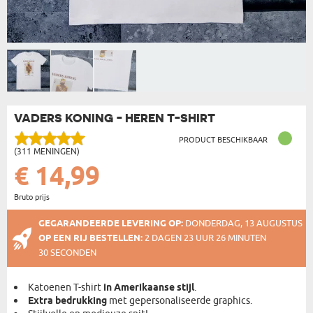
VADERS KONING - HEREN T-SHIRT
PRODUCT BESCHIKBAAR
(311 MENINGEN)
€ 14,99
Bruto prijs
GEGARANDEERDE LEVERING OP:
DONDERDAG, 13 AUGUSTUS
OP EEN RIJ BESTELLEN:
2 DAGEN 23 UUR 26 MINUTEN
30 SECONDEN
Katoenen T-shirt
in Amerikaanse stijl
.
Extra bedrukking
met gepersonaliseerde graphics.