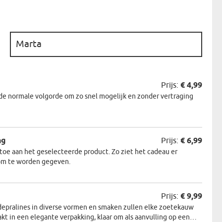
N
EERMAN
:
NMAKER
Prijs:
€ 4,99
de normale volgorde om zo snel mogelijk en zonder vertraging
ng
Prijs:
€ 6,99
oe aan het geselecteerde product. Zo ziet het cadeau er
r om te worden gegeven.
Prijs:
€ 9,99
depralines in diverse vormen en smaken zullen elke zoetekauw
akt in een elegante verpakking, klaar om als aanvulling op een