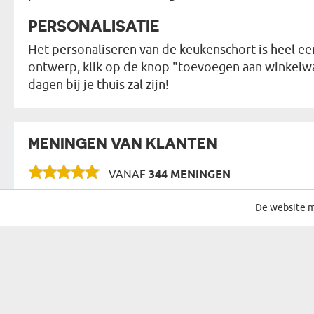
PERSONALISATIE
Het personaliseren van de keukenschort is heel ee
ontwerp, klik op de knop "toevoegen aan winkelwag
dagen bij je thuis zal zijn!
MENINGEN VAN KLANTEN
VANAF
344 MENINGEN
De website m
SCHRIJF JE IN VOOR ONZE NIEUWSBRIEF
CADEAU VOOR...
MOGELIJKHE