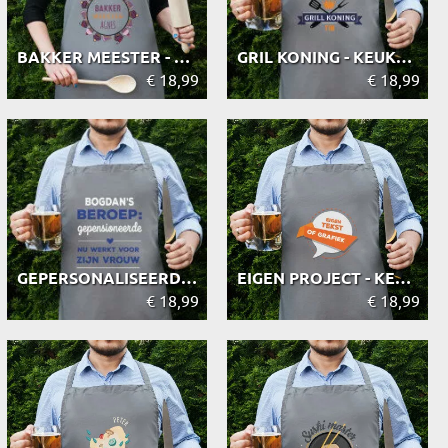
BAKKER MEESTER - KEUKENSCHORT
GRIL KONING - KEUKENSCHORT
€ 18,99
€ 18,99
GEPERSONALISEERDE - KEUKENSCHORT
EIGEN PROJECT - KEUKENSCHORT
€ 18,99
€ 18,99