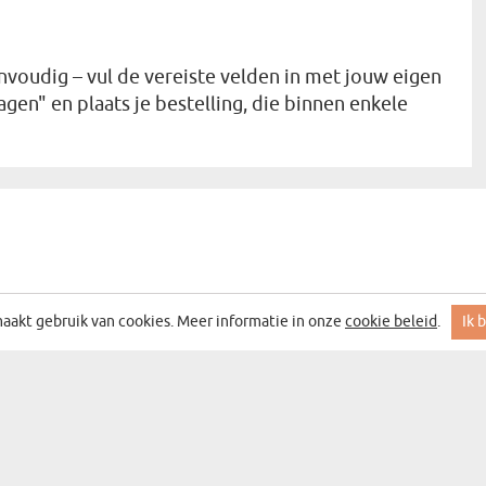
nvoudig – vul de vereiste velden in met jouw eigen
en" en plaats je bestelling, die binnen enkele
aakt gebruik van cookies. Meer informatie in onze
cookie beleid
.
Ik 
 MET DE BESTE ACTIES EN DEALS
DEN
CATEGORIEËN