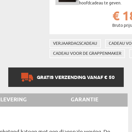
hoofdcadeau te geven.
€ 1
Bruto prijs
VERJAARDAGSCADEAU
CADEAU VO
CADEAU VOOR DE GRAPPENMAKER
GRATIS VERZENDING VANAF € 50
LEVERING
GARANTIE
geketend katoen met een diagonale weving. De