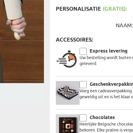
REIZIGER
FIETSER
PERSONALISATIE
(GRATIS):
VOEDINGSMIDDELEN
SENIORE
SPORTER
SOORT CADEAU
BRANDW
NAAM
BAAS
VISSER
ACCESSOIRES:
GRAPPE
Express levering
Uw bestelling wordt buiten 
geleverd.
Geschenkverpakki
Voeg een cadeauverpakking t
geweldig uit en is het klaa
Chocolates
Heerlijke Belgische chocola
bekoren. Elke praline is verp