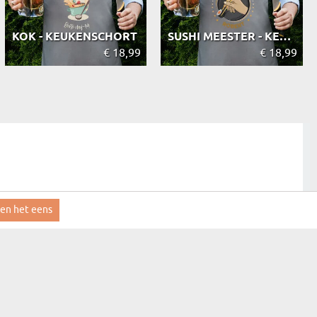
KOK - KEUKENSCHORT
SUSHI MEESTER - KEUKENSCHORT
€ 18,99
€ 18,99
ben het eens
aanmelden
MYGIFT