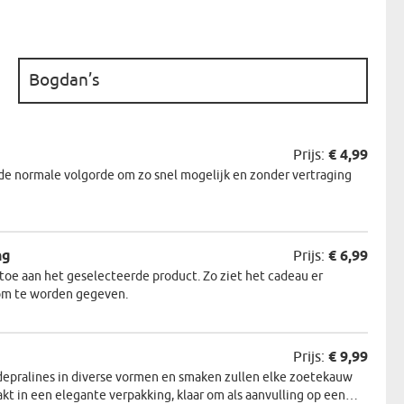
N
EERMAN
:
NMAKER
Prijs:
€ 4,99
de normale volgorde om zo snel mogelijk en zonder vertraging
ng
Prijs:
€ 6,99
oe aan het geselecteerde product. Zo ziet het cadeau er
r om te worden gegeven.
Prijs:
€ 9,99
depralines in diverse vormen en smaken zullen elke zoetekauw
akt in een elegante verpakking, klaar om als aanvulling op een