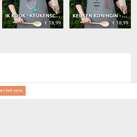
IK KOOK - KEUKENSCHORT
KEUKEN KONINGIN - KEUKENSCHORT
€ 18,99
€ 18,99
ben het eens
aanmelden
MYGIFT