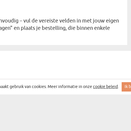
nvoudig – vul de vereiste velden in met jouw eigen
en" en plaats je bestelling, die binnen enkele
aakt gebruik van cookies. Meer informatie in onze
cookie beleid
.
Ik 
 MET DE BESTE ACTIES EN DEALS
DEN
CATEGORIEËN