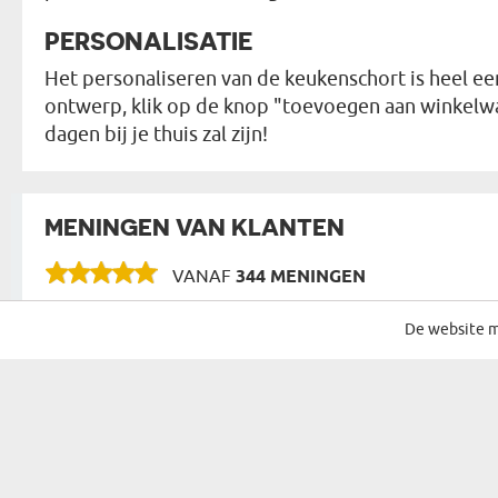
PERSONALISATIE
Het personaliseren van de keukenschort is heel ee
ontwerp, klik op de knop "toevoegen aan winkelwag
dagen bij je thuis zal zijn!
MENINGEN VAN KLANTEN
VANAF
344 MENINGEN
De website m
SCHRIJF JE IN VOOR ONZE NIEUWSBRIEF
CADEAU VOOR...
MOGELIJKHE