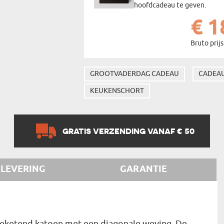
hoofdcadeau te geven.
€ 1
Bruto prijs
GROOTVADERDAG CADEAU
CADEAU
KEUKENSCHORT
GRATIS VERZENDING VANAF € 50
LEVERING
GARANTIE
geketend katoen met een diagonale weving. De