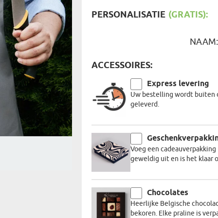
REIZIGER
FIETSER
PERSONALISATIE
(GRATIS):
VOEDINGSMIDDELEN
SENIORE
SPORTER
SOORT CADEAU
BRANDW
NAAM
BAAS
VISSER
ACCESSOIRES:
GRAPPE
Express levering
Uw bestelling wordt buiten 
geleverd.
Geschenkverpakki
Voeg een cadeauverpakking t
geweldig uit en is het klaa
Chocolates
Heerlijke Belgische chocola
bekoren. Elke praline is verp