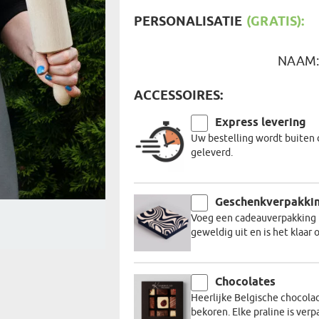
REIZIGER
FIETSER
PERSONALISATIE
(GRATIS):
VOEDINGSMIDDELEN
SENIORE
SPORTER
SOORT CADEAU
BRANDW
NAAM
BAAS
VISSER
ACCESSOIRES:
GRAPPE
Express levering
Uw bestelling wordt buiten 
geleverd.
Geschenkverpakki
Voeg een cadeauverpakking t
geweldig uit en is het klaa
Chocolates
Heerlijke Belgische chocola
bekoren. Elke praline is verp