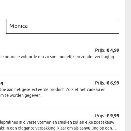
N
EERMAN
:
NMAKER
Prijs:
€ 4,99
de normale volgorde om zo snel mogelijk en zonder vertraging
ng
Prijs:
€ 6,99
oe aan het geselecteerde product. Zo ziet het cadeau er
r om te worden gegeven.
Prijs:
€ 9,99
depralines in diverse vormen en smaken zullen elke zoetekauw
akt in een elegante verpakking, klaar om als aanvulling op een