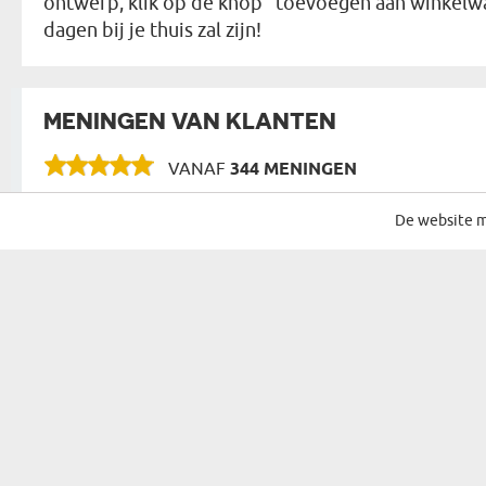
ontwerp, klik op de knop "toevoegen aan winkelwag
dagen bij je thuis zal zijn!
MENINGEN VAN KLANTEN
VANAF
344 MENINGEN
De website m
SCHRIJF JE IN VOOR ONZE NIEUWSBRIEF
CADEAU VOOR...
MOGELIJKHE
CADEAU VOOR HAAR
VERJAARDAG
CADEAU VOOR EEN VROUW
NAAMDAG
CADEAU VOOR OUDERS
KERST