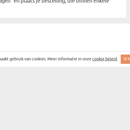
en" en plaats je bestelling, die binnen enkele
aakt gebruik van cookies. Meer informatie in onze
cookie beleid
.
Ik 
 MET DE BESTE ACTIES EN DEALS
DEN
CATEGORIEËN
CADEAUCATEGORIEËN
WANDDECORATIE
BAR&WIJN