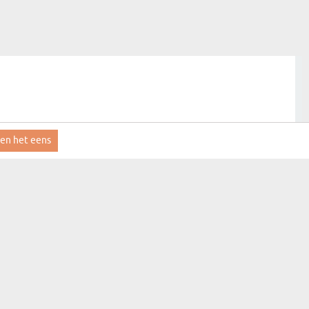
ben het eens
aanmelden
MYGIFT
CONTACT
FAQ
LEVERINGSINFORMATIE