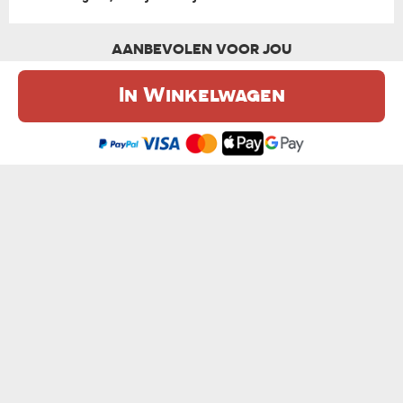
AANBEVOLEN VOOR JOU
In Winkelwagen
De website maakt gebruik van cookies. Meer informatie in onze
cookie
beleid
.
Ik ben het eens
EIGEN PROJECT - KNUFFEL
HART+DATUM - KNUFFEL
van € 15,99
van € 12,99