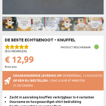
DE BESTE ECHTGENOOT - KNUFFEL
PRODUCT BESCHIKBAAR
(854 MENINGEN)
€ 12,99
Bruto prijs
GEGARANDEERDE LEVERING OP:
DONDERDAG, 13 AUGUSTUS
OP EEN RIJ BESTELLEN:
1 DAG 6 UUR 47 MINUTEN
31 SECONDEN
Zacht
in aanraking knuffels verkrijgbaar in 4 varianten
Duurzame en hoogwaardige
t-shirt bedrukking