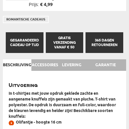
Prijs:
€ 4,99
ROMANTISCHE CADEAUS
GRATIS
GEGARANDEERD
365 DAGEN
VERZENDING
CADEAU OP TIJD
RETOURNEREN
VANAF € 50
BESCHRIJVING
ACCESSOIRES
LEVERING
GARANTIE
Uitvoering
In t-shirtjes met
jouw
opdruk geklede
zachte en
aangename
knuffels zijn gemaakt van pluche. T-shirt van
polyester. De opdruk is
duurzaam en full-color
, waardoor
de kleuren
levendig en helder
zijn! Beschikbare soorten
knuffels:
Olifantje - hoogte 16 cm