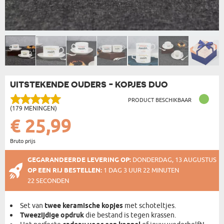
UITSTEKENDE OUDERS - KOPJES DUO
PRODUCT BESCHIKBAAR
(179 MENINGEN)
€ 25,99
Bruto prijs
GEGARANDEERDE LEVERING OP:
DONDERDAG, 13 AUGUSTUS
OP EEN RIJ BESTELLEN:
1 DAG 3 UUR 22 MINUTEN
22 SECONDEN
Set van
twee keramische kopjes
met schoteltjes.
Tweezijdige opdruk
die bestand is tegen krassen.