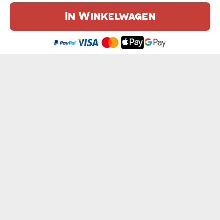
In Winkelwagen
De website maakt gebruik van cookies. Meer informatie in onze
cookie
beleid
.
Ik ben het eens
ONZE NAMEN - KOPJES DUO
JAAR SAMEN - KOPJE MET SCHOTEL
€ 25,99
€ 13,99
VADER`S KOFFIE - KOPJE MET SCHOTEL
HUISARTS MET GROOT HART - KOPJE MET...
€ 13,99
€ 13,99