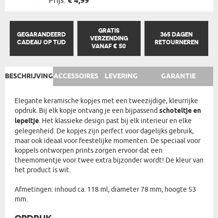
Prijs:
€ 4,99
GRATIS
GEGARANDEERD
365 DAGEN
VERZENDING
CADEAU OP TIJD
RETOURNEREN
VANAF € 50
BESCHRIJVING
ACCESSOIRES
LEVERING
GARANTIE
Elegante keramische kopjes met een tweezijdige, kleurrijke
opdruk. Bij elk kopje ontvang je een bijpassend
schoteltje en
lepeltje
. Het klassieke design past bij elk interieur en elke
gelegenheid. De kopjes zijn perfect voor dagelijks gebruik,
maar ook ideaal voor feestelijke momenten. De speciaal voor
koppels ontworpen prints zorgen ervoor dat een
theemomentje voor twee extra bijzonder wordt! De kleur van
het product is wit.
Afmetingen: inhoud ca. 118 ml, diameter 78 mm, hoogte 53
mm.