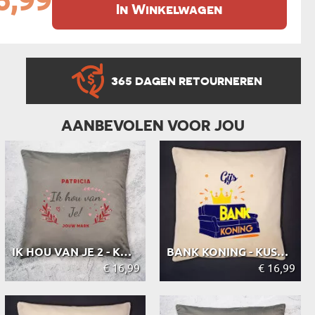
6,99
In Winkelwagen
365 DAGEN RETOURNEREN
AANBEVOLEN VOOR JOU
IK HOU VAN JE 2 - KUSSEN
BANK KONING - KUSSEN
€ 16,99
€ 16,99