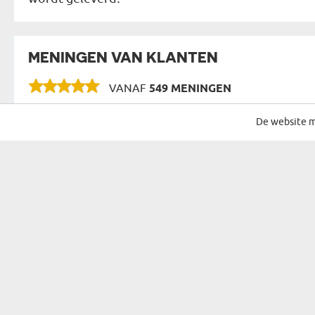
MENINGEN VAN KLANTEN
VANAF
549 MENINGEN
De website m
SCHRIJF JE IN VOOR ONZE NIEUWSBRIEF
CADEAU VOOR...
MOGELIJKHE
CADEAU VOOR HAAR
VERJAARDAG
CADEAU VOOR EEN VROUW
NAAMDAG
CADEAU VOOR OUDERS
KERST
CADEAU VOOR GROOTOUDERS
SINTERKLAAS