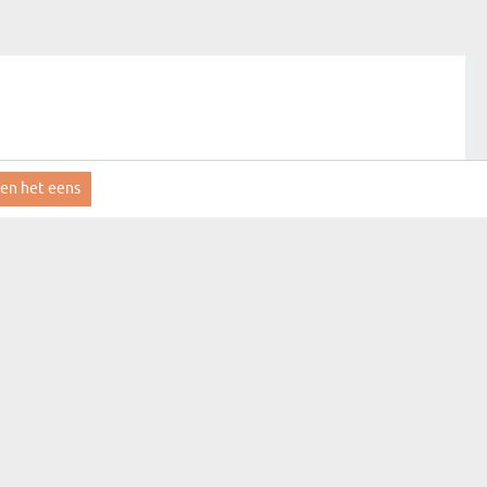
ben het eens
aanmelden
MYGIFT
CONTACT
FAQ
LEVERINGSINFORMATIE
REGLEMENT