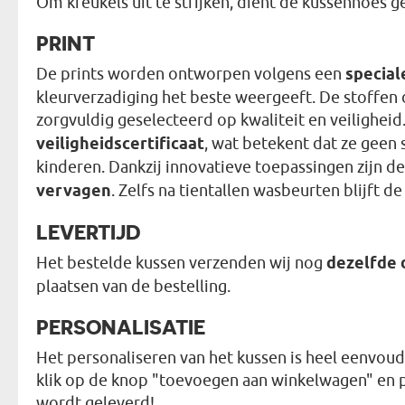
Om kreukels uit te strijken, dient de kussenhoes 
PRINT
De prints worden ontworpen volgens een
special
kleurverzadiging het beste weergeeft. De stoffen d
zorgvuldig geselecteerd op kwaliteit en veiligheid
veiligheidscertificaat
, wat betekent dat ze geen 
kinderen. Dankzij innovatieve toepassingen zijn d
vervagen
. Zelfs na tientallen wasbeurten blijft d
LEVERTIJD
Het bestelde kussen verzenden wij nog
dezelfde 
plaatsen van de bestelling.
PERSONALISATIE
Het personaliseren van het kussen is heel eenvoudi
klik op de knop "toevoegen aan winkelwagen" en pla
wordt geleverd!