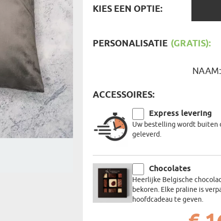
KIES
REIZIGER
KIES EEN OPTIE:
FIETSER
EEN
VOEDINGSMIDDELEN
SENIORE
OPTIE:
SPORTER
SOORT CADEAU
BRANDW
PERSONALISATIE
(GRATIS):
BAAS
VISSER
GRAPPE
NAAM
ACCESSOIRES:
Express levering
Uw bestelling wordt buiten 
geleverd.
Chocolates
Heerlijke Belgische chocola
bekoren. Elke praline is verp
hoofdcadeau te geven.