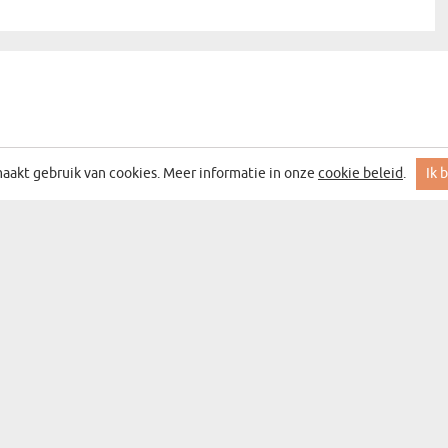
aakt gebruik van cookies. Meer informatie in onze
cookie beleid
.
Ik 
 MET DE BESTE ACTIES EN DEALS
DEN
CATEGORIEËN
CADEAUCATEGORIEËN
WANDDECORATIE
BAR&WIJN
SOUVENIRS