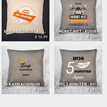
EIGEN PROJECT - KUSSEN
SNURKT NIET - KUSSEN
€ 16,99
€ 16,99
SLAAPN KONINGIN - KUSSEN
NOG 5 MINUTEN - KUSSEN
€ 16,99
€ 16,99