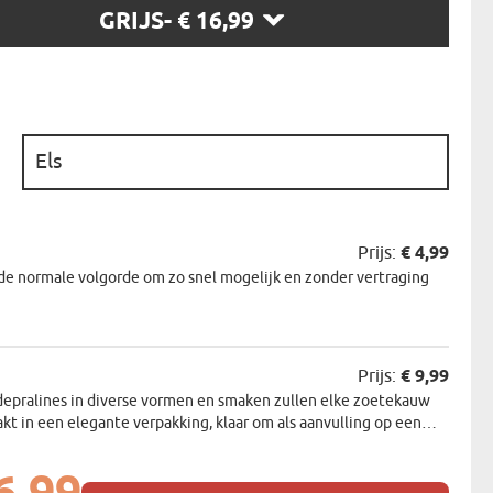
GRIJS
- € 16,99
N
EERMAN
NMAKER
:
Prijs:
€ 4,99
de normale volgorde om zo snel mogelijk en zonder vertraging
Prijs:
€ 9,99
depralines in diverse vormen en smaken zullen elke zoetekauw
akt in een elegante verpakking, klaar om als aanvulling op een