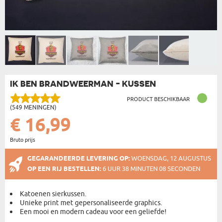
IK BEN BRANDWEERMAN - KUSSEN
PRODUCT BESCHIKBAAR
(549 MENINGEN)
€ 16,99
Bruto prijs
GEGARANDEERDE LEVERING OP:
WOENSDAG, 12 AUGUSTUS
OP EEN RIJ BESTELLEN:
6 UUR 38 MINUTEN 08 SECONDEN
Katoenen sierkussen.
Unieke print met gepersonaliseerde graphics.
Een mooi en modern cadeau voor een geliefde!