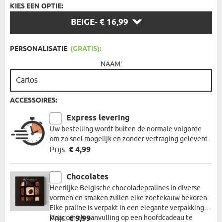
KIES EEN OPTIE:
KIES
BEIGE
- € 16,99
EEN
OPTIE:
PERSONALISATIE
(GRATIS):
NAAM:
ACCESSOIRES:
Express levering
Uw bestelling wordt buiten de normale volgorde
om zo snel mogelijk en zonder vertraging geleverd.
Prijs:
€ 4,99
Chocolates
Heerlijke Belgische chocoladepralines in diverse
vormen en smaken zullen elke zoetekauw bekoren.
Elke praline is verpakt in een elegante verpakking,
klaar om als aanvulling op een hoofdcadeau te
Prijs:
€ 9,99