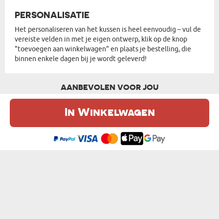
PERSONALISATIE
Het personaliseren van het kussen is heel eenvoudig – vul de
vereiste velden in met je eigen ontwerp, klik op de knop
"toevoegen aan winkelwagen" en plaats je bestelling, die
binnen enkele dagen bij je wordt geleverd!
AANBEVOLEN VOOR JOU
In Winkelwagen
De website maakt gebruik van cookies. Meer informatie in onze
cookie
beleid
.
Ik ben het eens
NOG 5 MINUTEN - KUSSEN
SNURKT NIET - KUSSEN
€ 16,99
€ 16,99