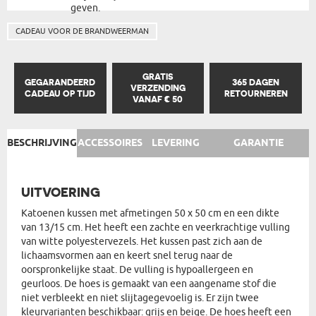
geven.
CADEAU VOOR DE BRANDWEERMAN
GRATIS
GEGARANDEERD
365 DAGEN
VERZENDING
CADEAU OP TIJD
RETOURNEREN
VANAF € 50
BESCHRIJVING
ACCESSOIRES
LEVERING
GARANTIE
UITVOERING
Katoenen kussen met afmetingen 50 x 50 cm en een dikte
van 13/15 cm. Het heeft een zachte en veerkrachtige vulling
van witte polyestervezels. Het kussen past zich aan de
lichaamsvormen aan en keert snel terug naar de
oorspronkelijke staat. De vulling is hypoallergeen en
geurloos. De hoes is gemaakt van een aangename stof die
niet verbleekt en niet slijtagegevoelig is. Er zijn twee
kleurvarianten beschikbaar: grijs en beige. De hoes heeft een