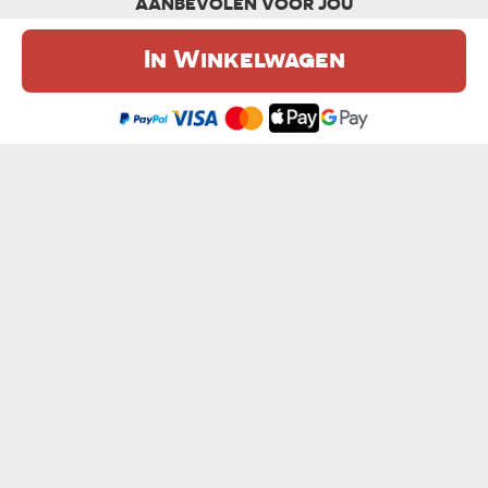
AANBEVOLEN VOOR JOU
In Winkelwagen
De website maakt gebruik van cookies. Meer informatie in onze
cookie
beleid
.
Ik ben het eens
IK HOU VAN JE 2 - KUSSEN
NOG 5 MINUTEN - KUSSEN
€ 16,99
€ 16,99
GOED IN BED - KUSSEN
SLAAPN KONINGIN - KUSSEN
€ 16,99
€ 16,99