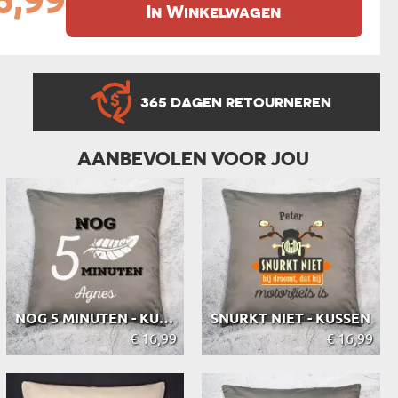
6,99
In Winkelwagen
365 DAGEN RETOURNEREN
AANBEVOLEN VOOR JOU
NOG 5 MINUTEN - KUSSEN
SNURKT NIET - KUSSEN
€ 16,99
€ 16,99