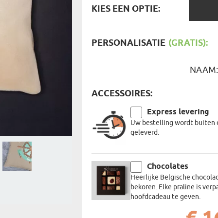
KIES
REIZIGER
KIES EEN OPTIE:
FIETSER
EEN
VOEDINGSMIDDELEN
SENIORE
OPTIE:
SPORTER
SOORT CADEAU
BRANDW
PERSONALISATIE
(GRATIS):
BAAS
VISSER
GRAPPE
NAAM
ACCESSOIRES:
Express levering
Uw bestelling wordt buiten 
geleverd.
Chocolates
Heerlijke Belgische chocola
bekoren. Elke praline is verp
hoofdcadeau te geven.