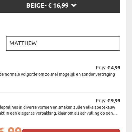
BEIGE
- € 16,99
N
EERMAN
NMAKER
:
Prijs:
€ 4,99
de normale volgorde om zo snel mogelijk en zonder vertraging
Prijs:
€ 9,99
depralines in diverse vormen en smaken zullen elke zoetekauw
akt in een elegante verpakking, klaar om als aanvulling op een