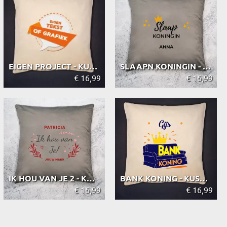
EIGEN PROJECT - KUSSEN
SLAAPN KONINGIN - KUSSEN
€ 16,99
€ 16,99
IK HOU VAN JE 2 - KUSSEN
BANK KONING - KUSSEN
€ 16,99
€ 16,99