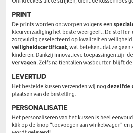
Om kreukels uit te strijken, dient de kussenhoes 
PRINT
De prints worden ontworpen volgens een
special
kleurverzadiging het beste weergeeft. De stoffen d
zorgvuldig geselecteerd op kwaliteit en veiligheid
veiligheidscertificaat
, wat betekent dat ze geen 
kinderen. Dankzij innovatieve toepassingen zijn d
vervagen
. Zelfs na tientallen wasbeurten blijft d
LEVERTIJD
Het bestelde kussen verzenden wij nog
dezelfde 
plaatsen van de bestelling.
PERSONALISATIE
Het personaliseren van het kussen is heel eenvoudi
klik op de knop "toevoegen aan winkelwagen" en pla
wordt geleverd!