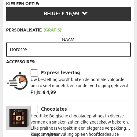
KIES EEN OPTIE:
KIES
BEIGE
- € 16,99
EEN
OPTIE:
PERSONALISATIE
(GRATIS):
NAAM:
ACCESSOIRES:
Express levering
Uw bestelling wordt buiten de normale volgorde
om zo snel mogelijk en zonder vertraging geleverd.
Prijs:
€ 4,99
Chocolates
Heerlijke Belgische chocoladepralines in diverse
vormen en smaken zullen elke zoetekauw bekoren.
Elke praline is verpakt in een elegante verpakking,
klaar om als aanvulling op een hoofdcadeau te
Prijs:
€ 9,99