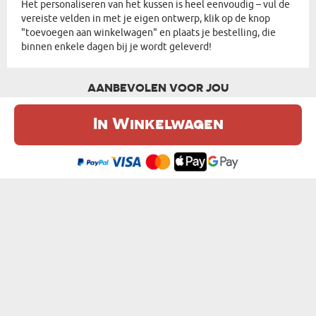
Het personaliseren van het kussen is heel eenvoudig – vul de
vereiste velden in met je eigen ontwerp, klik op de knop
"toevoegen aan winkelwagen" en plaats je bestelling, die
binnen enkele dagen bij je wordt geleverd!
AANBEVOLEN VOOR JOU
In Winkelwagen
De website maakt gebruik van cookies. Meer informatie in onze
cookie
beleid
.
Ik ben het eens
NOG 5 MINUTEN - KUSSEN
SLAAPN KONINGIN - KUSSEN
€ 16,99
€ 16,99