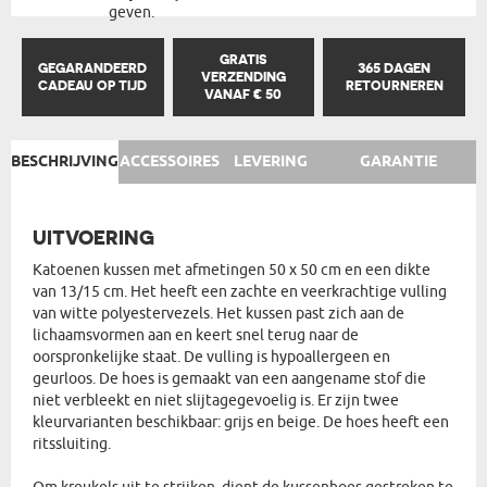
geven.
GRATIS
GEGARANDEERD
365 DAGEN
VERZENDING
CADEAU OP TIJD
RETOURNEREN
VANAF € 50
BESCHRIJVING
ACCESSOIRES
LEVERING
GARANTIE
UITVOERING
Katoenen kussen met afmetingen 50 x 50 cm en een dikte
van 13/15 cm. Het heeft een zachte en veerkrachtige vulling
van witte polyestervezels. Het kussen past zich aan de
lichaamsvormen aan en keert snel terug naar de
oorspronkelijke staat. De vulling is hypoallergeen en
geurloos. De hoes is gemaakt van een aangename stof die
niet verbleekt en niet slijtagegevoelig is. Er zijn twee
kleurvarianten beschikbaar: grijs en beige. De hoes heeft een
ritssluiting.