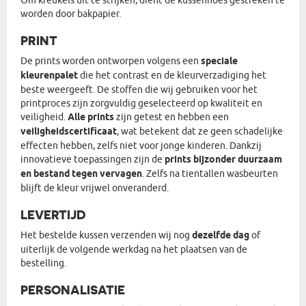
Om kreukels uit te strijken, dient de kussenhoes gestreken te
worden door bakpapier.
PRINT
De prints worden ontworpen volgens een
speciale
kleurenpalet
die het contrast en de kleurverzadiging het
beste weergeeft. De stoffen die wij gebruiken voor het
printproces zijn zorgvuldig geselecteerd op kwaliteit en
veiligheid.
Alle prints
zijn getest en hebben een
veiligheidscertificaat
, wat betekent dat ze geen schadelijke
effecten hebben, zelfs niet voor jonge kinderen. Dankzij
innovatieve toepassingen zijn de
prints bijzonder duurzaam
en bestand tegen vervagen
. Zelfs na tientallen wasbeurten
blijft de kleur vrijwel onveranderd.
LEVERTIJD
Het bestelde kussen verzenden wij nog
dezelfde dag
of
uiterlijk de volgende werkdag na het plaatsen van de
bestelling.
PERSONALISATIE