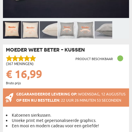
MOEDER WEET BETER - KUSSEN
PRODUCT BESCHIKBAAR
(367 MENINGEN)
€ 16,99
Bruto prijs
GEGARANDEERDE LEVERING OP:
WOENSDAG, 12 AUGUSTUS
OP EEN RIJ BESTELLEN:
22 UUR 26 MINUTEN 53 SECONDEN
Katoenen sierkussen.
Unieke print met gepersonaliseerde graphics.
Een mooi en modern cadeau voor een geliefde!