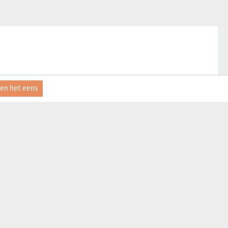
ben het eens
aanmelden
MYGIFT
CONTACT
FAQ
LEVERINGSINFORMATIE
REGLEMENT