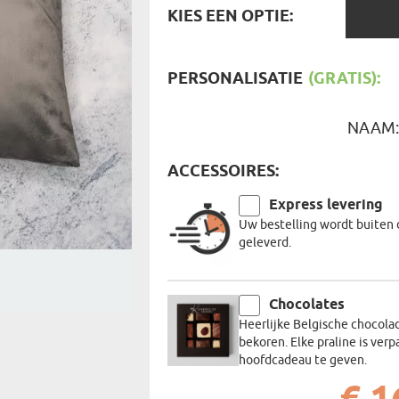
KIES
REIZIGER
KIES EEN OPTIE:
FIETSER
EEN
VOEDINGSMIDDELEN
SENIORE
OPTIE:
SPORTER
SOORT CADEAU
BRANDW
PERSONALISATIE
(GRATIS):
BAAS
VISSER
GRAPPE
NAAM
ACCESSOIRES:
Express levering
Uw bestelling wordt buiten 
geleverd.
Chocolates
Heerlijke Belgische chocola
bekoren. Elke praline is verp
hoofdcadeau te geven.