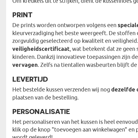
Om kreukels uit te strijken, dient de kussenhoes 
PRINT
De prints worden ontworpen volgens een
special
kleurverzadiging het beste weergeeft. De stoffen d
zorgvuldig geselecteerd op kwaliteit en veiligheid
veiligheidscertificaat
, wat betekent dat ze geen 
kinderen. Dankzij innovatieve toepassingen zijn d
vervagen
. Zelfs na tientallen wasbeurten blijft d
LEVERTIJD
Het bestelde kussen verzenden wij nog
dezelfde 
plaatsen van de bestelling.
PERSONALISATIE
Het personaliseren van het kussen is heel eenvoudi
klik op de knop "toevoegen aan winkelwagen" en pla
wordt geleverd!