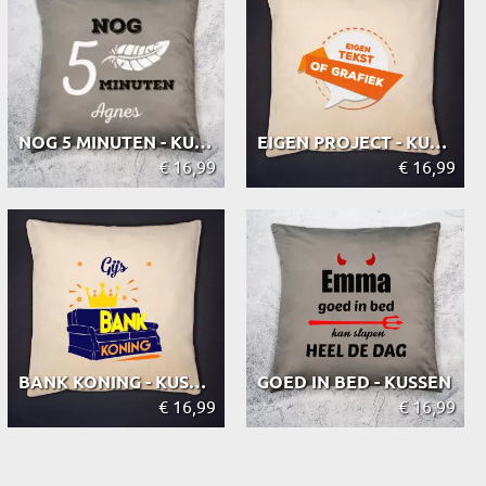
NOG 5 MINUTEN - KUSSEN
EIGEN PROJECT - KUSSEN
€ 16,99
€ 16,99
BANK KONING - KUSSEN
GOED IN BED - KUSSEN
€ 16,99
€ 16,99