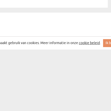
aakt gebruik van cookies. Meer informatie in onze
cookie beleid
.
Ik 
 MET DE BESTE ACTIES EN DEALS
DEN
CATEGORIEËN
CADEAUCATEGORIEËN
WANDDECORATIE
BAR&WIJN
SOUVENIRS