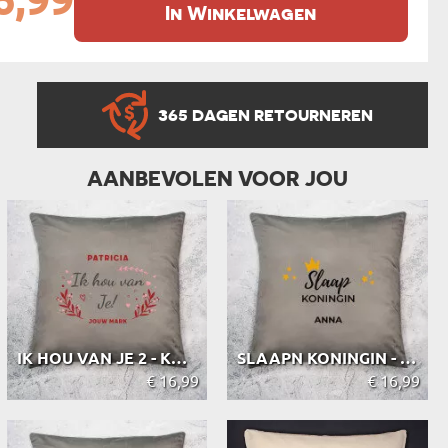
6,99
In Winkelwagen
365 DAGEN RETOURNEREN
AANBEVOLEN VOOR JOU
IK HOU VAN JE 2 - KUSSEN
SLAAPN KONINGIN - KUSSEN
€ 16,99
€ 16,99