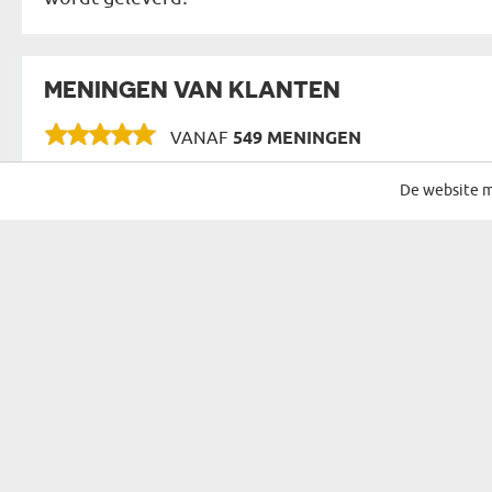
MENINGEN VAN KLANTEN
VANAF
549 MENINGEN
De website m
SCHRIJF JE IN VOOR ONZE NIEUWSBRIEF
CADEAU VOOR...
MOGELIJKHE
CADEAU VOOR HAAR
VERJAARDAG
CADEAU VOOR EEN VROUW
NAAMDAG
CADEAU VOOR OUDERS
KERST
CADEAU VOOR GROOTOUDERS
SINTERKLAAS