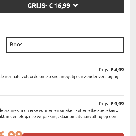
GRIJS
- € 16,99
N
EERMAN
NMAKER
:
Prijs:
€ 4,99
de normale volgorde om zo snel mogelijk en zonder vertraging
Prijs:
€ 9,99
depralines in diverse vormen en smaken zullen elke zoetekauw
akt in een elegante verpakking, klaar om als aanvulling op een