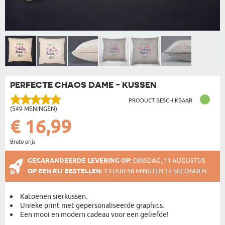
PERFECTE CHAOS DAME - KUSSEN
PRODUCT BESCHIKBAAR
(549 MENINGEN)
€ 16,99
Bruto prijs
GEGARANDEERDE LEVERING OP:
DINSDAG, 11 AUGUSTUS
OP EEN RIJ BESTELLEN:
13 UUR 58 MINUTEN 12 SECONDEN
Katoenen sierkussen.
Unieke print met gepersonaliseerde graphics.
Een mooi en modern cadeau voor een geliefde!