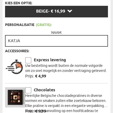
KIES EEN OPTIE:
KIES
BEIGE
- € 16,99
EEN
OPTIE:
PERSONALISATIE
(GRATIS):
NAAM:
ACCESSOIRES:
Express levering
Uw bestelling wordt buiten de normale volgorde
om zo snel mogelijk en zonder vertraging geleverd.
Prijs:
€ 4,99
Chocolates
Heerlijke Belgische chocoladepralines in diverse
vormen en smaken zullen elke zoetekauw bekoren.
Elke praline is verpakt in een elegante verpakking,
klaar om als aanvulling op een hoofdcadeau te
Prijs:
€ 9,99