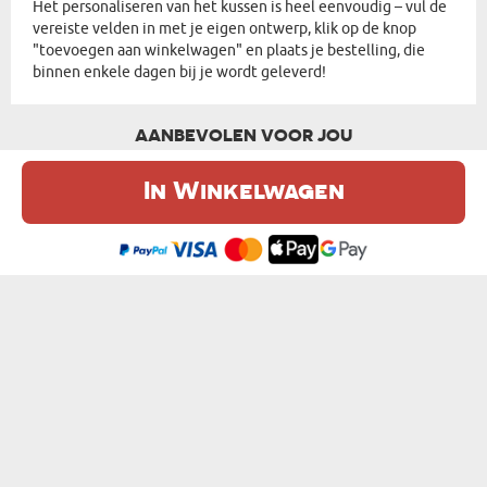
Het personaliseren van het kussen is heel eenvoudig – vul de
vereiste velden in met je eigen ontwerp, klik op de knop
"toevoegen aan winkelwagen" en plaats je bestelling, die
binnen enkele dagen bij je wordt geleverd!
AANBEVOLEN VOOR JOU
In Winkelwagen
De website maakt gebruik van cookies. Meer informatie in onze
cookie
beleid
.
Ik ben het eens
GOED IN BED - KUSSEN
SNURKT NIET - KUSSEN
€ 16,99
€ 16,99