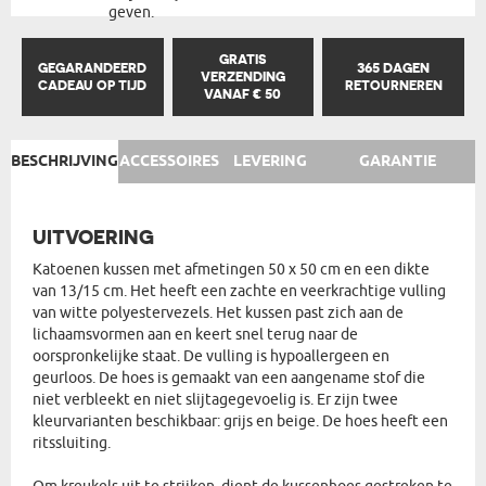
geven.
GRATIS
GEGARANDEERD
365 DAGEN
VERZENDING
CADEAU OP TIJD
RETOURNEREN
VANAF € 50
BESCHRIJVING
ACCESSOIRES
LEVERING
GARANTIE
UITVOERING
Katoenen kussen met afmetingen 50 x 50 cm en een dikte
van 13/15 cm. Het heeft een zachte en veerkrachtige vulling
van witte polyestervezels. Het kussen past zich aan de
lichaamsvormen aan en keert snel terug naar de
oorspronkelijke staat. De vulling is hypoallergeen en
geurloos. De hoes is gemaakt van een aangename stof die
niet verbleekt en niet slijtagegevoelig is. Er zijn twee
kleurvarianten beschikbaar: grijs en beige. De hoes heeft een
ritssluiting.