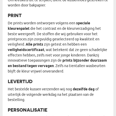
Om kreukels uit te strijken, dient de kussenhoes gestreken te
worden door bakpapier.
PRINT
De prints worden ontworpen volgens een
speciale
kleurenpalet
die het contrast en de kleurverzadiging het
beste weergeeft. De stoffen die wij gebruiken voor het
printproces zijn zorgvuldig geselecteerd op kwaliteit en
veiligheid.
Alle prints
zijn getest en hebben een
veiligheidscertificaat
, wat betekent dat ze geen schadelijke
effecten hebben, zelfs niet voor jonge kinderen. Dankzij
innovatieve toepassingen zijn de
prints bijzonder duurzaam
en bestand tegen vervagen
. Zelfs na tientallen wasbeurten
blijft de kleur vrijwel onveranderd.
LEVERTIJD
Het bestelde kussen verzenden wij nog
dezelfde dag
of
uiterlijk de volgende werkdag na het plaatsen van de
bestelling.
PERSONALISATIE