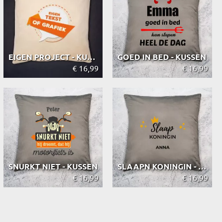
EIGEN PROJECT - KUSSEN
GOED IN BED - KUSSEN
€ 16,99
€ 16,99
SNURKT NIET - KUSSEN
SLAAPN KONINGIN - KUSSEN
€ 16,99
€ 16,99