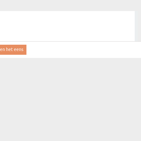
ben het eens
aanmelden
MYGIFT
CONTACT
FAQ
LEVERINGSINFORMATIE
REGLEMENT
PRIVACYBELEID