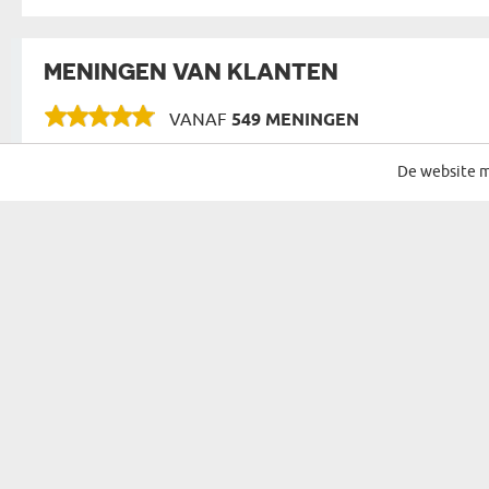
MENINGEN VAN KLANTEN
VANAF
549 MENINGEN
De website m
SCHRIJF JE IN VOOR ONZE NIEUWSBRIEF
CADEAU VOOR...
MOGELIJKHE
CADEAU VOOR HAAR
VERJAARDAG
CADEAU VOOR EEN VROUW
NAAMDAG
CADEAU VOOR OUDERS
KERST
CADEAU VOOR GROOTOUDERS
SINTERKLAAS
CADEAU VOOR SCHOONOUDERS
PASEN