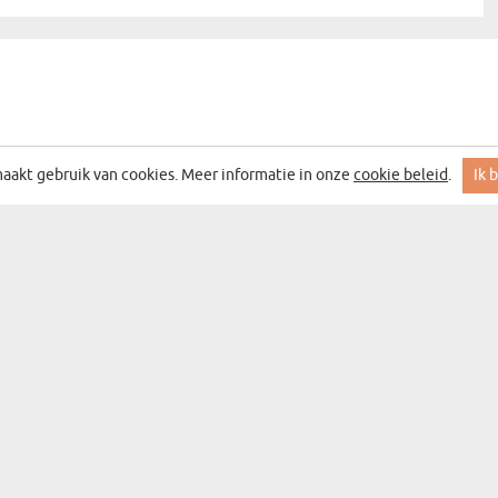
aakt gebruik van cookies. Meer informatie in onze
cookie beleid
.
Ik 
 MET DE BESTE ACTIES EN DEALS
DEN
CATEGORIEËN
CADEAUCATEGORIEËN
WANDDECORATIE
BAR&WIJN
SOUVENIRS
MOKKEN