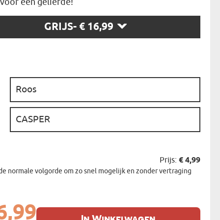
voor een geliefde!
N
GRIJS
- € 16,99
EERMAN
NMAKER
:
:
Prijs:
€ 4,99
de normale volgorde om zo snel mogelijk en zonder vertraging
6,99
In Winkelwagen