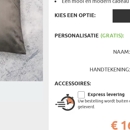
Een mooi en modern cadeau 
REIZIGER
FIETSER
VOEDINGSMIDDELEN
KIES
SENIORE
KIES EEN OPTIE:
SPORTER
EEN
SOORT CADEAU
BRANDW
OPTIE:
BAAS
VISSER
PERSONALISATIE
(GRATIS):
GRAPPE
NAAM
HANDTEKENING
ACCESSOIRES:
Express levering
Uw bestelling wordt buiten 
geleverd.
€ 1