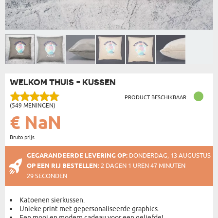
WELKOM THUIS - KUSSEN
PRODUCT BESCHIKBAAR
(549 MENINGEN)
€ NaN
Bruto prijs
GEGARANDEERDE LEVERING OP:
DONDERDAG, 13 AUGUSTUS
OP EEN RIJ BESTELLEN:
2 DAGEN 1 UREN 47 MINUTEN
29 SECONDEN
Katoenen sierkussen.
Unieke print met gepersonaliseerde graphics.
Een mooi en modern cadeau voor een geliefde!