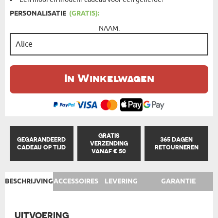
PERSONALISATIE
(GRATIS):
NAAM:
In Winkelwagen
GRATIS
GEGARANDEERD
365 DAGEN
VERZENDING
CADEAU OP TIJD
RETOURNEREN
VANAF € 50
BESCHRIJVING
ACCESSOIRES
LEVERING
GARANTIE
UITVOERING