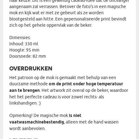
naar keuze. Dit is een geweldig cadeau-idee dat de ontvanger
aangenaam zal verrassen. Betover de foto's in een magische
mok en kijk wat er met ze gebeurt als ze worden
blootgesteld aan hitte. Een gepersonaliseerde print bevindt
zich op het gehele oppervlak van de beker.
Dimensies:
Inhoud: 330 ml
Hoogte: 95 mm
Doorsnede: 82 mm
OVERDRUKKEN
Het patroon op de mok is gemaakt met behulp van een
duurzame methode
om de print onder hoge temperatuur
aan te brengen
. Het artwork zit overal op de beker, waardoor
het het perfecte cadeau is voor zowel rechts- als
linkshandigen. :)
Opmerking! De magische mok
is niet
vaatwasmachinebestendig
, alleen met de hand wassen
wordt aanbevolen.