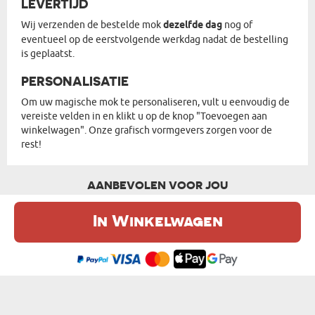
LEVERTIJD
Wij verzenden de bestelde mok
dezelfde dag
nog of
eventueel op de eerstvolgende werkdag nadat de bestelling
is geplaatst.
PERSONALISATIE
Om uw magische mok te personaliseren, vult u eenvoudig de
vereiste velden in en klikt u op de knop "Toevoegen aan
winkelwagen". Onze grafisch vormgevers zorgen voor de
rest!
AANBEVOLEN VOOR JOU
In Winkelwagen
De website maakt gebruik van cookies. Meer informatie in onze
cookie
beleid
.
Ik ben het eens
ONZE LIEFDESVERHAAL - MAGISCHE MOK
EIGEN PROJECT - MAGISCHE MOK