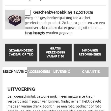
Geschenkverpakking 12,5x10cm
Voeg een geschenkverpakking toe aan het
geselecteerde product. Zo kunt u genieten van een
mooi verpakt cadeau dat er geweldig uitziet en
klaar is om te worden gegeven.
Prijs:
€ 6,99
GRATIS
GEGARANDEERD
365 DAGEN
VERZENDING
CADEAU OP TIJD
RETOURNEREN
VANAF € 50
BESCHRIJVING
ACCESSOIRES
LEVERING
GARANTIE
UITVOERING
Een ogenschijnlijk gewone mok in een matzwarte kleur
verbergt iets magisch van binnen. Nadat je hem hebt gevuld
met een warme drank, toont hij je een foto, opdracht of foto