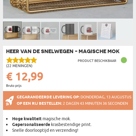
HEER VAN DE SNELWEGEN - MAGISCHE MOK
PRODUCT BESCHIKBAAR
(22 MENINGEN)
€ 12,99
Bruto prijs
GEGARANDEERDE LEVERING OP:
DONDERDAG, 13 AUGUSTUS
OP EEN RIJ BESTELLEN:
2 DAGEN 43 MINUTEN 35 SECONDEN
Hoge kwaliteit
magische mok.
Gepersonaliseerde
krasbestendige print.
Snelle doorlooptijd en verzending!