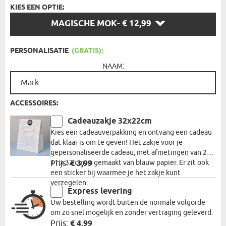
KIES EEN OPTIE:
KIES
MAGISCHE MOK
- € 12,99
EEN
OPTIE:
PERSONALISATIE
(GRATIS):
NAAM:
ACCESSOIRES:
Cadeauzakje 32x22cm
Kies een cadeauverpakking en ontvang een cadeau
dat klaar is om te geven! Het zakje voor je
gepersonaliseerde cadeau, met afmetingen van 22 x
11 x 32 cm, is gemaakt van blauw papier. Er zit ook
Prijs:
€ 3,99
een sticker bij waarmee je het zakje kunt
verzegelen.
Express levering
Uw bestelling wordt buiten de normale volgorde
om zo snel mogelijk en zonder vertraging geleverd.
Prijs:
€ 4,99