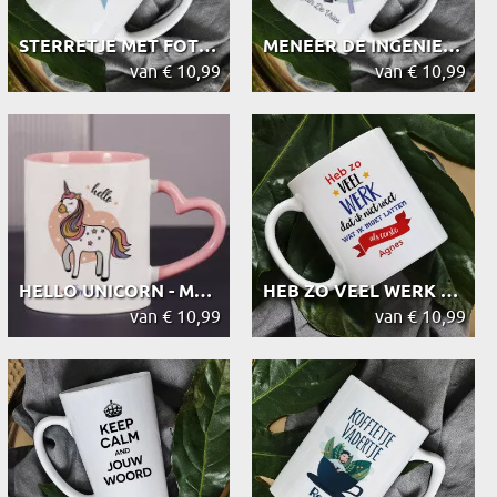
STERRETJE MET FOTO THE OFFICE - MOK
MENEER DE INGENIEUR - MOK
van € 10,99
van € 10,99
HELLO UNICORN - MOK
HEB ZO VEEL WERK - MOK
van € 10,99
van € 10,99