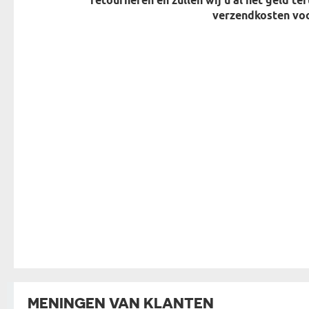
retourneren en zullen wij u al het geld te
verzendkosten voo
MENINGEN VAN KLANTEN