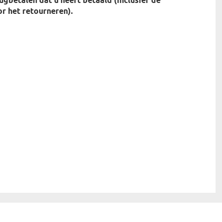
rugbetalen dat u heeft betaald (inclusief de
r het retourneren).