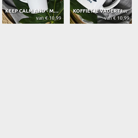
KEEP CALM AND - MOK
KOFFIETJE VADERTJE - MOK
van € 10,99
van € 10,99