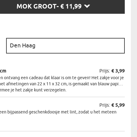
MOK GROOT
- € 11,99
N
EERMAN
NMAKER
:
2cm
Prijs:
€ 3,99
 ontvang een cadeau dat klaar is om te geven! Het zakje voor je
et afmetingen van 22 x 11 x 32 cm, is gemaakt van blauw papier.
armee je het zakje kunt verzegelen.
Prijs:
€ 5,99
een bijpassend geschenkdoosje met lint, zodat u het meteen