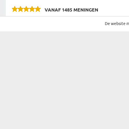
VANAF
1485 MENINGEN
De website m
schrijf je in voor onze nieuwsbrief met de beste acties en deals
aanmelden
Cadeau voor...
Mogelijkhede
Cadeau Voor Haar
Verjaar
Cadeau Voor Een Vrouw
Naamda
Cadeau Voor Ouders
Kerst
Cadeau Voor Grootouders
Sinterkl
Cadeau Voor Schoonouders
Pasen
Cadeau Voor Hem
Housew
Cadeau Voor Een Man
Feestje
Kind
Jubileu
Cadeau VoorEen Koppel
Valentij
Hobby & Beroep
Huwelijk
Vrijgeze
Vrijgeze