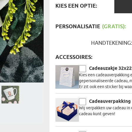
REIZIGER
KIES
KIES EEN OPTIE:
FIETSER
EEN
VOEDINGSMIDDELEN
SENIORE
OPTIE:
SPORTER
SOORT CADEAU
BRANDW
PERSONALISATIE
(GRATIS):
BAAS
VISSER
GRAPPE
HANDTEKENING
ACCESSOIRES:
Cadeauzakje 32x2
Kies een cadeauverpakking en
gepersonaliseerde cadeau, m
Er zit ook een sticker bij wa
Cadeauverpakking
Wij verpakken uw cadeau in 
cadeau kunt geven!