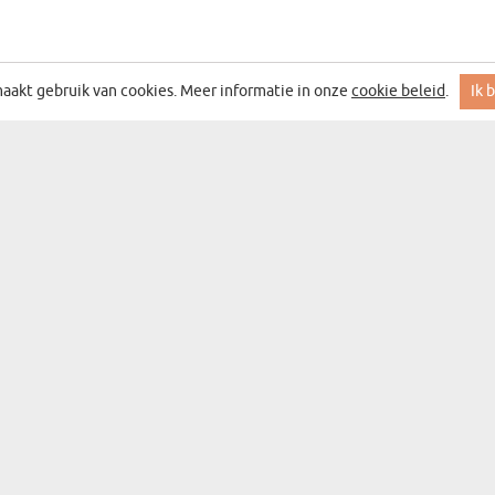
aakt gebruik van cookies. Meer informatie in onze
cookie beleid
.
Ik 
n
Categorieën
dag
Cadeaucategorieën
g
Wanddecoratie
Bar&wijn
aas
Souvenirs
Mokken
arming
Keukenaccessoires
Altijd bij jou
m
Kleding en accessoi
nsdag
Schrijfartikelen
Decoraties voor thu
llenfeest
Karakter van het cadeau
llenfeest
Grappig