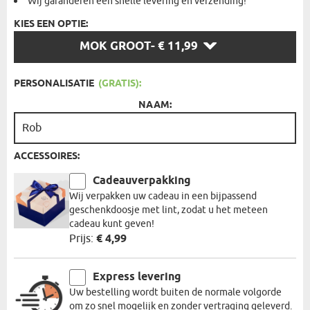
Wij garanderen een snelle levering en verzending!
KIES EEN OPTIE:
KIES
MOK GROOT
- € 11,99
EEN
OPTIE:
PERSONALISATIE
(GRATIS):
NAAM:
ACCESSOIRES:
Cadeauverpakking
Wij verpakken uw cadeau in een bijpassend
geschenkdoosje met lint, zodat u het meteen
cadeau kunt geven!
Prijs:
€ 4,99
Express levering
Uw bestelling wordt buiten de normale volgorde
om zo snel mogelijk en zonder vertraging geleverd.