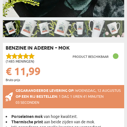
BENZINE IN ADEREN - MOK
PRODUCT BESCHIKBAAR
(1485 MENINGEN)
€ 11,99
Bruto prijs
GEGARANDEERDE LEVERING OP:
WOENSDAG, 12 AUGUSTUS
OP EEN RIJ BESTELLEN:
1 DAG 1 UREN 41 MINUTEN
02 SECONDEN
Porseleinen mok
van hoge kwaliteit.
Thermische print
aan beide zijden van de mok.