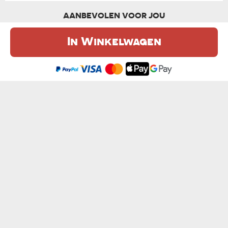
AANBEVOLEN VOOR JOU
In Winkelwagen
De website maakt gebruik van cookies. Meer informatie in onze
cookie
beleid
.
Ik ben het eens
GEMAAKT OM LES TE GEVEN - MOK
JOUW FOTO - MOK
van € 10,99
van € 10,99
KEEP CALM AND - MOK
VERPLEEGKUNDIGE KWALITEITEN - MOK