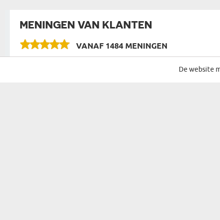
MENINGEN VAN KLANTEN
VANAF
1484 MENINGEN
De website m
schrijf je in voor onze nieuwsbrief met de beste acties en deals
aanmelden
Cadeau voor...
Mogelijkhede
Cadeau Voor Haar
Verjaar
Cadeau Voor Een Vrouw
Naamda
Cadeau Voor Ouders
Kerst
Cadeau Voor Grootouders
Sinterkl
Cadeau Voor Schoonouders
Pasen
Cadeau Voor Hem
Housew
Cadeau Voor Een Man
Feestje
Kind
Jubileu
Cadeau VoorEen Koppel
Valentij