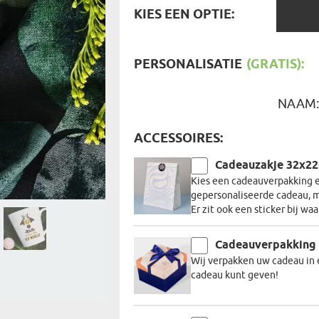
REIZIGER
KIES
KIES EEN OPTIE:
FIETSER
EEN
VOEDINGSMIDDELEN
SENIORE
OPTIE:
SPORTER
SOORT CADEAU
BRANDW
PERSONALISATIE
(GRATIS):
BAAS
VISSER
GRAPPE
NAAM
ACCESSOIRES:
Cadeauzakje 32x2
Kies een cadeauverpakking en
gepersonaliseerde cadeau, m
Er zit ook een sticker bij wa
Cadeauverpakking
Wij verpakken uw cadeau in 
cadeau kunt geven!