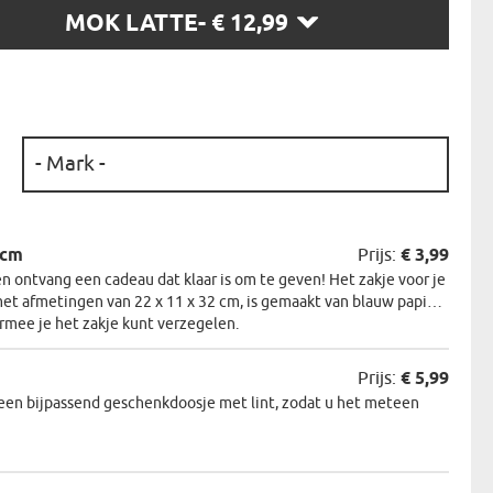
MOK LATTE
- € 12,99
N
EERMAN
NMAKER
:
2cm
Prijs:
€ 3,99
 ontvang een cadeau dat klaar is om te geven! Het zakje voor je
et afmetingen van 22 x 11 x 32 cm, is gemaakt van blauw papier.
armee je het zakje kunt verzegelen.
Prijs:
€ 5,99
een bijpassend geschenkdoosje met lint, zodat u het meteen