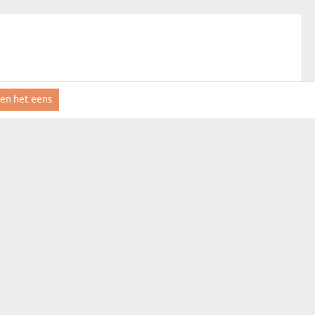
ben het eens
MyGift
Contact
FAQ
Leveringsinformatie
Reglement
Privacybeleid
res
Klantenservice