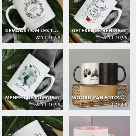
GEMAAKT OM LES TE GEVEN - MOK
GETEKENDE RENDIER - MOK
van € 10,99
van € 10,99
MENEER DE INGENIEUR - MOK
WOORD VAN FOTO'S PAPA - MAGISCHE MOK
van € 10,99
€ 12,99