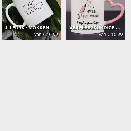
JIJ EN IK - MOKKEN
VERPLEEGKUNDIGE KWALITEITEN - MOK
van € 10,99
van € 10,99