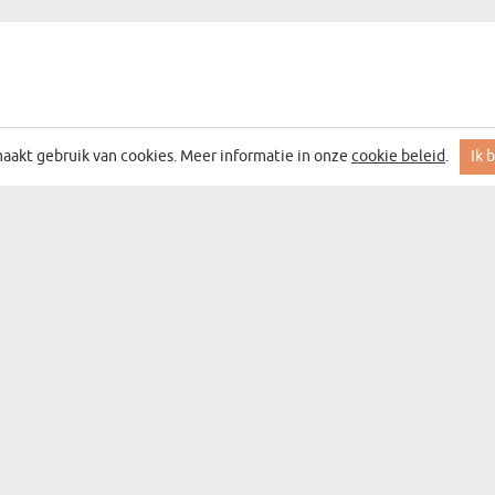
aakt gebruik van cookies. Meer informatie in onze
cookie beleid
.
Ik 
n
Categorieën
dag
Cadeaucategorieën
g
Wanddecoratie
Bar&wijn
aas
Souvenirs
Mokken
arming
Keukenaccessoires
Altijd bij jou
m
Kleding en accessoi
nsdag
Schrijfartikelen