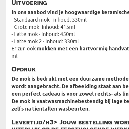
Uitvoering
In ons aanbod vind je hoogwaardige keramisc
- Standaard mok - inhoud: 330ml
- Grote mok- inhoud: 415ml
- Latte mok - inhoud: 450ml
- Latte mok 2 - inhoud: 330ml
Er zijn ook
mokken met een hartvormig handva
ml
Opdruk
De mok is bedrukt met een duurzame methode,
wordt aangebracht. De afbeelding staat aan be
een perfect cadeau is voor zowel rechts- als li
De mok is vaatwasmachinebestendig bij lage t
zelfs na tientallen wasbeurten.
Levertijd/h3> Jouw bestelling word
uiterlijk op de eerstvolgende werk