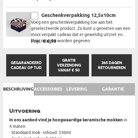
Geschenkverpakking 12,5x10cm
Voeg een geschenkverpakking toe aan het
geselecteerde product. Zo kunt u genieten van een
mooi verpakt cadeau dat er geweldig uitziet en
klaar is om te worden gegeven.
Prijs:
€ 6,99
GRATIS
GEGARANDEERD
365 DAGEN
VERZENDING
CADEAU OP TIJD
RETOURNEREN
VANAF € 50
BESCHRIJVING
ACCESSOIRES
LEVERING
GARANTIE
Uitvoering
In ons aanbod vind je hoogwaardige keramische mokken
in
4 maten:
- Standaard mok - inhoud: 330ml