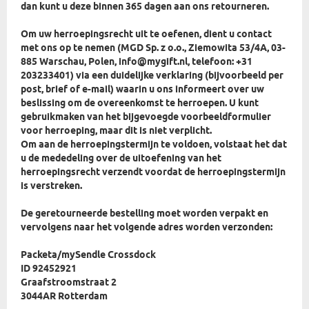
dan kunt u deze binnen 365 dagen aan ons retourneren.
Om uw herroepingsrecht uit te oefenen, dient u contact
met ons op te nemen (MGD Sp. z o.o., Ziemowita 53/4A, 03-
885 Warschau, Polen, info@mygift.nl, telefoon: +31
203233401) via een duidelijke verklaring (bijvoorbeeld per
post, brief of e-mail) waarin u ons informeert over uw
beslissing om de overeenkomst te herroepen. U kunt
gebruikmaken van het bijgevoegde voorbeeldformulier
voor herroeping, maar dit is niet verplicht.
Om aan de herroepingstermijn te voldoen, volstaat het dat
u de mededeling over de uitoefening van het
herroepingsrecht verzendt voordat de herroepingstermijn
is verstreken.
De geretourneerde bestelling moet worden verpakt en
vervolgens naar het volgende adres worden verzonden:
Packeta/mySendle Crossdock
ID 92452921
Graafstroomstraat 2
3044AR Rotterdam