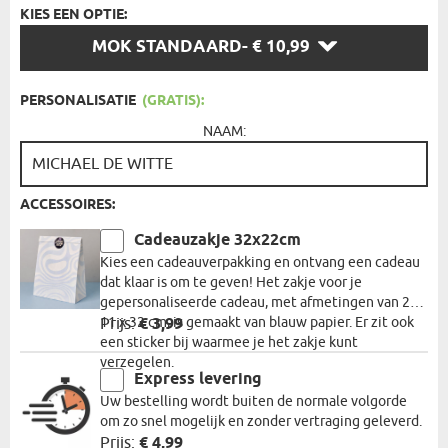
KIES EEN OPTIE:
KIES
MOK STANDAARD
- € 10,99
EEN
OPTIE:
PERSONALISATIE
(GRATIS):
NAAM:
ACCESSOIRES:
Cadeauzakje 32x22cm
Kies een cadeauverpakking en ontvang een cadeau
dat klaar is om te geven! Het zakje voor je
gepersonaliseerde cadeau, met afmetingen van 22 x
11 x 32 cm, is gemaakt van blauw papier. Er zit ook
Prijs:
€ 3,99
een sticker bij waarmee je het zakje kunt
verzegelen.
Express levering
Uw bestelling wordt buiten de normale volgorde
om zo snel mogelijk en zonder vertraging geleverd.
Prijs:
€ 4,99