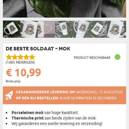
DE BESTE SOLDAAT - MOK
PRODUCT BESCHIKBAAR
(1485 MENINGEN)
€ 10,99
Bruto prijs
GEGARANDEERDE LEVERING OP:
WOENSDAG, 12 AUGUSTUS
OP EEN RIJ BESTELLEN:
8 UUR 56 MINUTEN 32 SECONDEN
Porseleinen mok
van hoge kwaliteit.
Thermische print
aan beide zijden van de mok.
Wij garanderen een snelle levering en verzending!