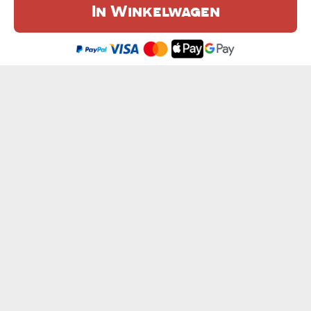
In Winkelwagen
De website maakt gebruik van cookies. Meer informatie in onze
cookie
beleid
.
Ik ben het eens
GETEKENDE RENDIER - MOK
TANDARTS UIT HET HART - MOK
van € 10,99
van € 10,99
MOEDER - MOK
HEB ZO VEEL WERK - MOK
van € 10,99
van € 10,99