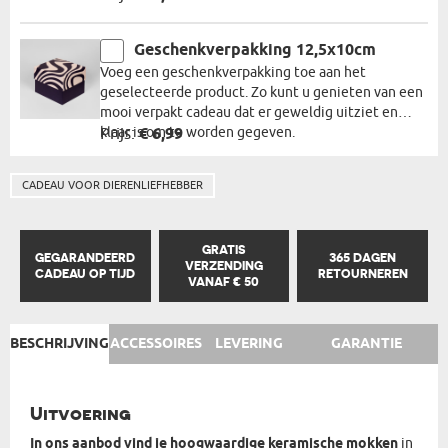
Geschenkverpakking 12,5x10cm
Voeg een geschenkverpakking toe aan het
geselecteerde product. Zo kunt u genieten van een
mooi verpakt cadeau dat er geweldig uitziet en
klaar is om te worden gegeven.
Prijs:
€ 6,99
CADEAU VOOR DIERENLIEFHEBBER
GRATIS
GEGARANDEERD
365 DAGEN
VERZENDING
CADEAU OP TIJD
RETOURNEREN
VANAF € 50
BESCHRIJVING
ACCESSOIRES
LEVERING
GARANTIE
Uitvoering
In ons aanbod vind je hoogwaardige keramische mokken
in