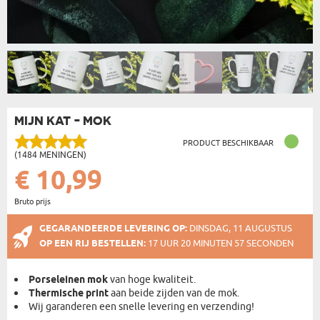
MIJN KAT - MOK
PRODUCT BESCHIKBAAR
(1484 MENINGEN)
€ 10,99
Bruto prijs
GEGARANDEERDE LEVERING OP:
DINSDAG, 11 AUGUSTUS
OP EEN RIJ BESTELLEN:
17 UUR 20 MINUTEN 56 SECONDEN
Porseleinen mok
van hoge kwaliteit.
Thermische print
aan beide zijden van de mok.
Wij garanderen een snelle levering en verzending!