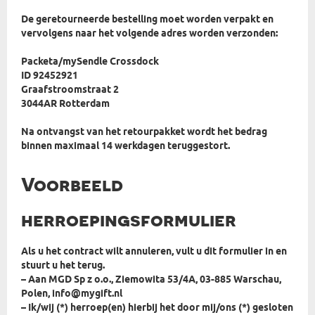
De geretourneerde bestelling moet worden verpakt en
vervolgens naar het volgende adres worden verzonden:
Packeta/mySendle Crossdock
ID 92452921
Graafstroomstraat 2
3044AR Rotterdam
Na ontvangst van het retourpakket wordt het bedrag
binnen maximaal 14 werkdagen teruggestort.
Voorbeeld
herroepingsformulier
Als u het contract wilt annuleren, vult u dit formulier in en
stuurt u het terug.
– Aan MGD Sp z o.o., Ziemowita 53/4A, 03-885 Warschau,
Polen, info@mygift.nl
– Ik/wij (*) herroep(en) hierbij het door mij/ons (*) gesloten