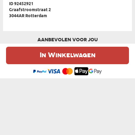
ID 92452921
Graafstroomstraat 2
3044AR Rotterdam
AANBEVOLEN VOOR JOU
In Winkelwagen
De website maakt gebruik van cookies. Meer informatie in onze
cookie
beleid
.
Ik ben het eens
DOKTER MET GROOT HART - MOK
KOFFIETJE VADERTJE - MOK
van € 10,99
van € 10,99