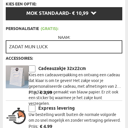
KIES EEN OPTIE:
KIES
MOK STANDAARD
- € 10,99
EEN
OPTIE:
PERSONALISATIE
(GRATIS):
NAAM:
ACCESSOIRES:
Cadeauzakje 32x22cm
Kies een cadeauverpakking en ontvang een cadeau
dat klaar is om te geven! Het zakje voor je
gepersonaliseerde cadeau, met afmetingen van 22 x
11 x 32 cm, is gemaakt van blauw papier. Er zit ook
Prijs:
€ 3,99
een sticker bij waarmee je het zakje kunt
verzegelen.
Express levering
Uw bestelling wordt buiten de normale volgorde
om zo snel mogelijk en zonder vertraging geleverd.
Prijs:
€ 4,99