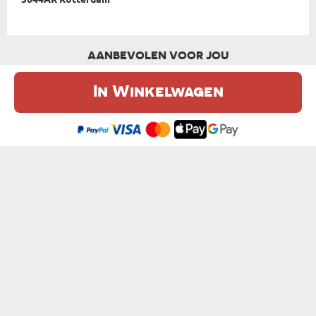
3044AR Rotterdam
AANBEVOLEN VOOR JOU
In Winkelwagen
De website maakt gebruik van cookies. Meer informatie in onze
cookie
beleid
.
Ik ben het eens
MENEER DE INGENIEUR - MOK
HEB ZO VEEL WERK - MOK
van € 10,99
van € 10,99