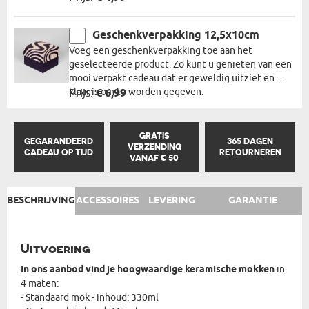
Geschenkverpakking 12,5x10cm
Voeg een geschenkverpakking toe aan het
geselecteerde product. Zo kunt u genieten van een
mooi verpakt cadeau dat er geweldig uitziet en
klaar is om te worden gegeven.
Prijs:
€ 6,99
GRATIS
GEGARANDEERD
365 DAGEN
VERZENDING
CADEAU OP TIJD
RETOURNEREN
VANAF € 50
BESCHRIJVING
ACCESSOIRES
LEVERING
GARANTIE
Uitvoering
In ons aanbod vind je hoogwaardige keramische mokken
in
4 maten:
- Standaard mok - inhoud: 330ml