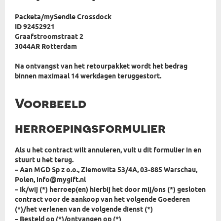
Packeta/mySendle Crossdock
ID 92452921
Graafstroomstraat 2
3044AR Rotterdam
Na ontvangst van het retourpakket wordt het bedrag
binnen maximaal 14 werkdagen teruggestort.
Voorbeeld
herroepingsformulier
Als u het contract wilt annuleren, vult u dit formulier in en
stuurt u het terug.
– Aan MGD Sp z o.o., Ziemowita 53/4A, 03-885 Warschau,
Polen, info@mygift.nl
– Ik/wij (*) herroep(en) hierbij het door mij/ons (*) gesloten
contract voor de aankoop van het volgende Goederen
(*)/het verlenen van de volgende dienst (*)
– Besteld op (*)/ontvangen op (*)