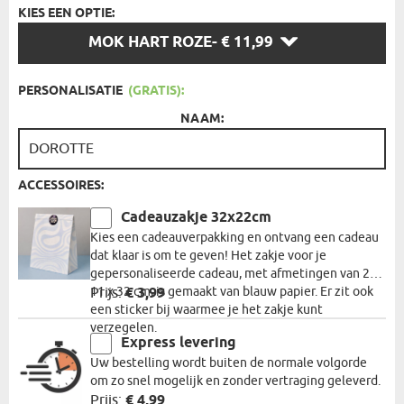
KIES EEN OPTIE:
KIES
MOK HART ROZE
- € 11,99
EEN
OPTIE:
PERSONALISATIE
(GRATIS):
NAAM:
ACCESSOIRES:
Cadeauzakje 32x22cm
Kies een cadeauverpakking en ontvang een cadeau
dat klaar is om te geven! Het zakje voor je
gepersonaliseerde cadeau, met afmetingen van 22 x
11 x 32 cm, is gemaakt van blauw papier. Er zit ook
Prijs:
€ 3,99
een sticker bij waarmee je het zakje kunt
verzegelen.
Express levering
Uw bestelling wordt buiten de normale volgorde
om zo snel mogelijk en zonder vertraging geleverd.
Prijs:
€ 4,99