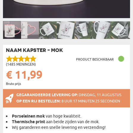
NAAM KAPSTER - MOK
PRODUCT BESCHIKBAAR
(1485 MENINGEN)
€ 11,99
Bruto prijs
GEGARANDEERDE LEVERING OP:
DINSDAG, 11 AUGUSTUS
OP EEN RIJ BESTELLEN:
8 UUR 17 MINUTEN 25 SECONDEN
Porseleinen mok
van hoge kwaliteit.
Thermische print
aan beide zijden van de mok.
Wij garanderen een snelle levering en verzending!