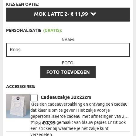
KIES EEN OPTIE:
KIES
MOK LATTE 2
- € 11,99
EEN
OPTIE:
PERSONALISATIE
(GRATIS):
NAAM:
FOTO:
FOTO TOEVOEGEN
ACCESSOIRES:
Cadeauzakje 32x22cm
Kies een cadeauverpakking en ontvang een cadeau
dat klaar is om te geven! Het zakje voor je
gepersonaliseerde cadeau, met afmetingen van 22 x
11 x 32 cm, is gemaakt van blauw papier. Er zit ook
Prijs:
€ 3,99
een sticker bij waarmee je het zakje kunt
verzegelen.