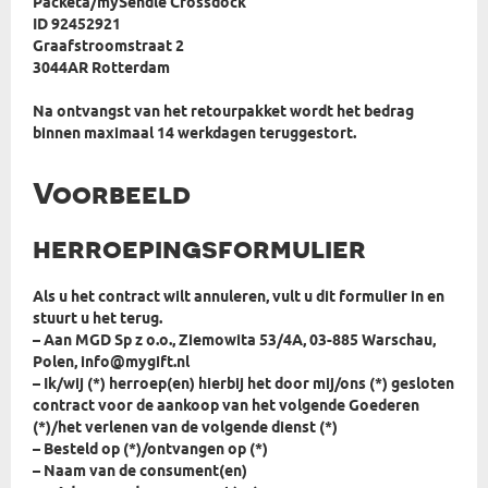
Packeta/mySendle Crossdock
ID 92452921
Graafstroomstraat 2
3044AR Rotterdam
Na ontvangst van het retourpakket wordt het bedrag
binnen maximaal 14 werkdagen teruggestort.
Voorbeeld
herroepingsformulier
Als u het contract wilt annuleren, vult u dit formulier in en
stuurt u het terug.
– Aan MGD Sp z o.o., Ziemowita 53/4A, 03-885 Warschau,
Polen, info@mygift.nl
– Ik/wij (*) herroep(en) hierbij het door mij/ons (*) gesloten
contract voor de aankoop van het volgende Goederen
(*)/het verlenen van de volgende dienst (*)
– Besteld op (*)/ontvangen op (*)
– Naam van de consument(en)