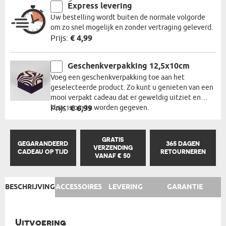
Express levering
Uw bestelling wordt buiten de normale volgorde
om zo snel mogelijk en zonder vertraging geleverd.
Prijs:
€ 4,99
Geschenkverpakking 12,5x10cm
Voeg een geschenkverpakking toe aan het
geselecteerde product. Zo kunt u genieten van een
mooi verpakt cadeau dat er geweldig uitziet en
klaar is om te worden gegeven.
Prijs:
€ 6,99
GRATIS
GEGARANDEERD
365 DAGEN
VERZENDING
CADEAU OP TIJD
RETOURNEREN
VANAF € 50
BESCHRIJVING
ACCESSOIRES
LEVERING
GARANTIE
Uitvoering