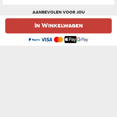
AANBEVOLEN VOOR JOU
In Winkelwagen
De website maakt gebruik van cookies. Meer informatie in onze
cookie
beleid
.
Ik ben het eens
HOU VAN GEUR VAN EXCEL IN DE OCHTEN...
HOW YOU DOIN` - MOK
van € 10,99
van € 10,99