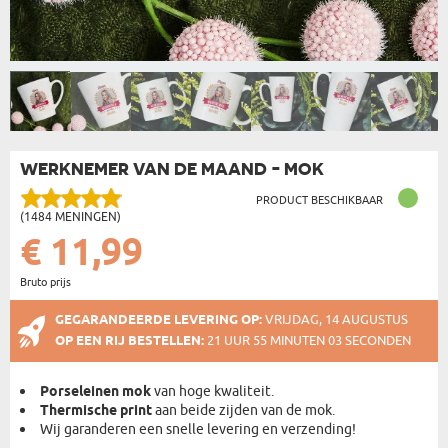
WERKNEMER VAN DE MAAND - MOK
PRODUCT BESCHIKBAAR
(1484 MENINGEN)
€ 11,99
Bruto prijs
GEGARANDEERDE LEVERING OP:
VRIJDAG, 14 AUGUSTUS
OP EEN RIJ BESTELLEN:
21 UUR 55 MINUTEN 03 SECONDEN
Porseleinen mok
van hoge kwaliteit.
Thermische print
aan beide zijden van de mok.
Wij garanderen een snelle levering en verzending!